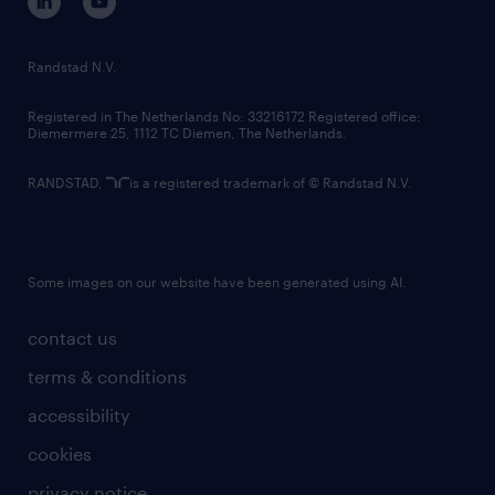
randstad innovation fund
country websites
Randstad N.V.
contact us
Registered in The Netherlands No: 33216172 Registered office:
Diemermere 25, 1112 TC Diemen, The Netherlands.
RANDSTAD,
is a registered trademark of © Randstad N.V.
Some images on our website have been generated using AI.
contact us
terms & conditions
accessibility
cookies
privacy notice