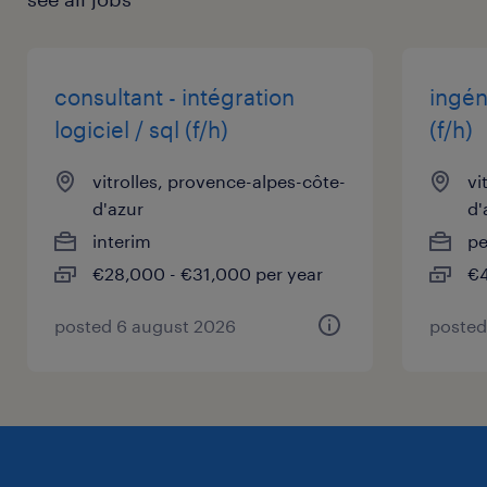
Technique (H/F)
consultant - intégration
ingén
logiciel / sql (f/h)
(f/h)
vitrolles, provence-alpes-côte-
vi
d'azur
d'
interim
p
€28,000 - €31,000 per year
€4
posted 6 august 2026
posted