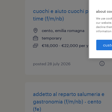
cuochi e aiuto cuochi part
about co
time (f/m/nb)
We use cooki
our website.
decline them
cento, emilia romagna
information 
temporary
cust
€18,000 - €22,000 per year
posted 28 july 2026
addetto al reparto salumeria e
gastronomia (f/m/nb) - cento
(fe)