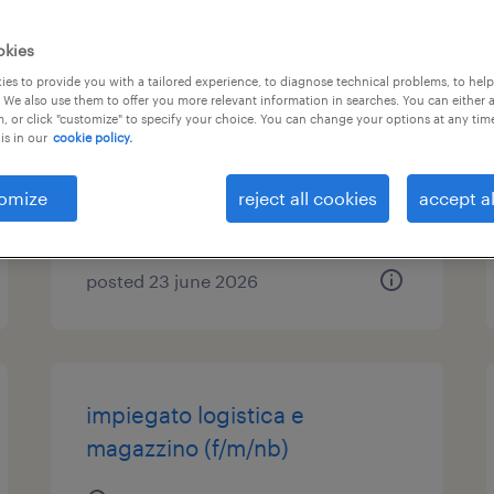
addetto paghe e contributi
okies
(f/m/nb)
es to provide you with a tailored experience, to diagnose technical problems, to hel
 We also use them to offer you more relevant information in searches. You can either 
, or click "customize" to specify your choice. You can change your options at any tim
cento, emilia romagna
is in our
cookie policy.
temporary
omize
reject all cookies
accept al
€28,000 - €34,000 per year
posted 23 june 2026
impiegato logistica e
magazzino (f/m/nb)