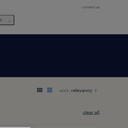
contact us
us
sort:
clear all