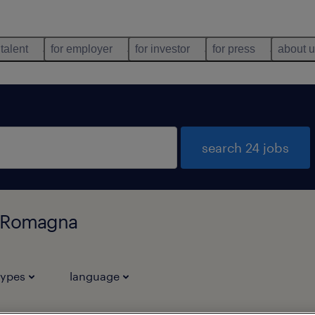
 talent
for employer
for investor
for press
about 
search 24 jobs
ia Romagna
types
language