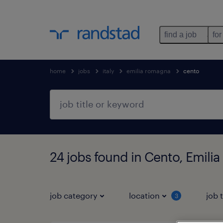
find a job
for
home
jobs
italy
emilia romagna
cento
24 jobs found in Cento, Emil
job category
location
job 
3