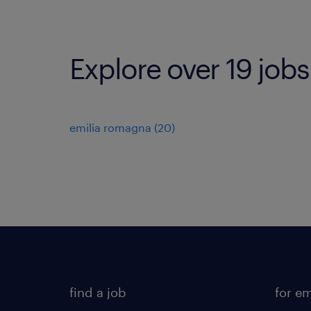
Explore over 19 jobs
emilia romagna
(
20
)
find a job
for e