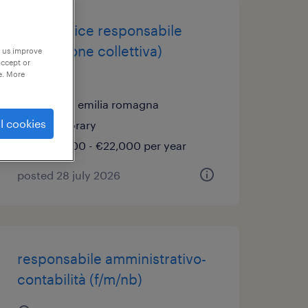
cuoco (vice responsabile
ristorazione collettiva)
p us improve
accept or
(f/m/nb)
e. More
cento, emilia romagna
l cookies
temporary
€18,000 - €22,000 per year
posted 28 july 2026
responsabile amministrativo-
contabilità (f/m/nb)