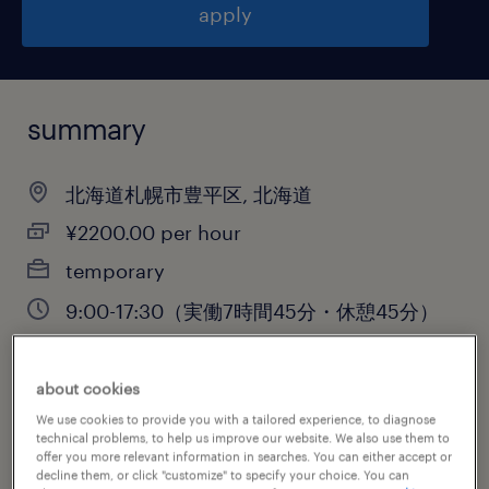
apply
summary
北海道札幌市豊平区, 北海道
¥2200.00 per hour
temporary
9:00-17:30（実働7時間45分・休憩45分）
about cookies
job category
We use cookies to provide you with a tailored experience, to diagnose
technical problems, to help us improve our website. We also use them to
information technology
offer you more relevant information in searches. You can either accept or
decline them, or click "customize" to specify your choice. You can