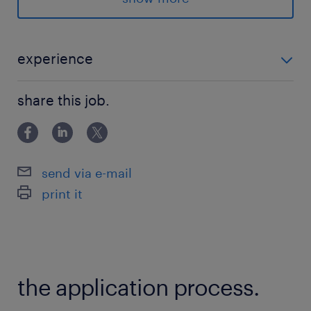
NW：Cisco
派遣先の特徴
experience
＜＜月寒中央＞＞
◎ネットワーク運用や保守のご経験がある方 ◎セキュ
☆大手企業
share this job.
リティ分野にご興味がある方
☆セキュリティ
☆交通費支給
☆社会保険完備
send via e-mail
☆残業代支給
print it
最寄駅
月寒中央駅（徒歩10分）
福住駅（車5分）
the application process.
美園駅（車8分）