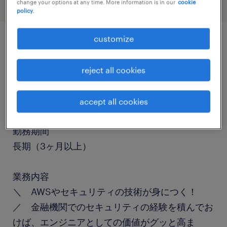
change your options at any time. More information is in our
cookie
policy.
customize
job details
reject all cookies
職種
ネットワークエンジニア・サーバー設計
accept all cookies
勤務期間
長期（3ヶ月以上）
業務内容
＼ AWSやセキュリティの技術が身につく！
／ 金融機関でのセキュリティの経験を積んでお
けば、エンジニアとしての価値がグッと高ま