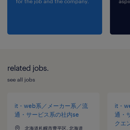
for the job and the company.
aspi
related jobs.
see all jobs
it・web系／メーカー系／流
it・
通・サービス系の社内se
通・
クエ
北海道札幌市豊平区, 北海道