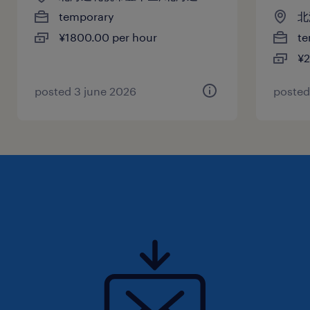
temporary
北
¥1800.00 per hour
te
¥2
posted 3 june 2026
posted