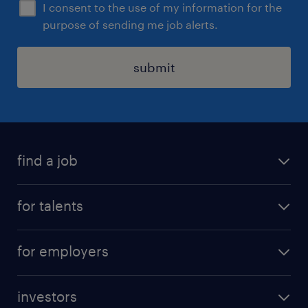
I consent to the use of my information for the
purpose of sending me job alerts.
submit
find a job
all jobs
for talents
career advice
operational career
careers at Randstad
for employers
professional career
staffing solutions
digital career
investors
inhouse solutions