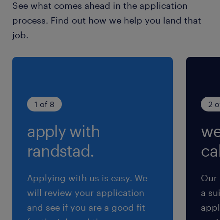
See what comes ahead in the application
休日休暇
process. Find out how we help you land that
土日祝日
job.
完全週休2日制(土日祝休み)
就業時間
9:00-17:30（実働7時間45分・休憩45分）
1 of 8
2 o
残業
apply with
we
残業月20h～30h（残業代は1分単位で支給しま
す！）
randstad.
cal
交通費
Applying with us is easy. We
Our 
※【 上限4万まで 】支給いたします！(※バス代
will review your application
a su
支給あり、弊社規定に基づく)
and see if you are a good fit
appl