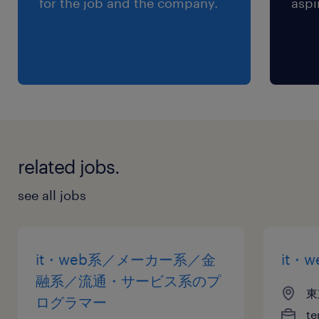
for the job and the company.
aspi
related jobs.
see all jobs
it・web系／メーカー系／金
it・
融系／流通・サービス系のプ
東
ログラマー
te