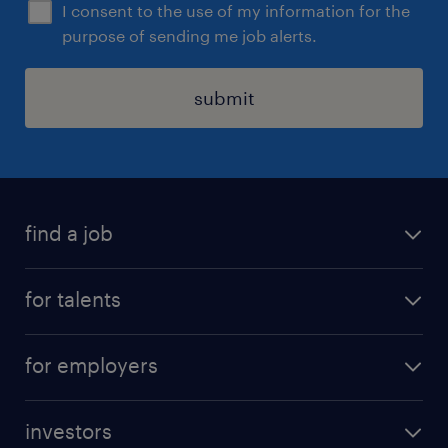
I consent to the use of my information for the
purpose of sending me job alerts.
submit
find a job
all jobs
for talents
career advice
operational career
careers at Randstad
for employers
professional career
staffing solutions
digital career
investors
inhouse solutions