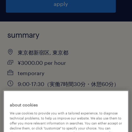
apply
summary
東京都新宿区, 東京都
¥3000.00 per hour
temporary
9:00-17:30（実働7時間30分・休憩60分）
about cookies
job category
We use cookies to provide you with a tailored experience, to diagnose
technical problems, to help us improve our website. We also use them to
information technology
offer you more relevant information in searches. You can either accept or
decline them, or click "customize" to specify your choice. You can