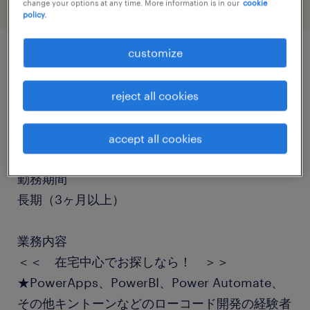
change your options at any time. More information is in our
cookie
policy.
customize
job details
reject all cookies
職種
プログラマー
accept all cookies
勤務期間
長期（3ヶ月以上）
業務内容
＜＜ 在宅中心でお探しなら！ ＞＞
★PowerApps、PowerBI、Power Automate、
その他キントーンなどのローコード開発の経験者