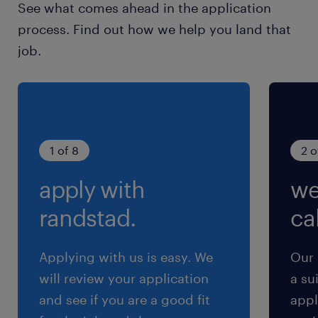
See what comes ahead in the application
土日祝日
process. Find out how we help you land that
土日祝休み（完全週休2日制）※土日・夜間対応
job.
あり(稀です)
就業時間
9:00-17:30（実働7時間30分・休憩60分）
1 of 8
2 o
残業
apply with
we
月0～10hほど
randstad.
cal
交通費
※【 上限4万まで 】支給いたします！(※バス代
Applying with us is easy. We
Our 
支給あり、弊社規定に基づく)
will review your application
a su
and see if you are a good fit
appl