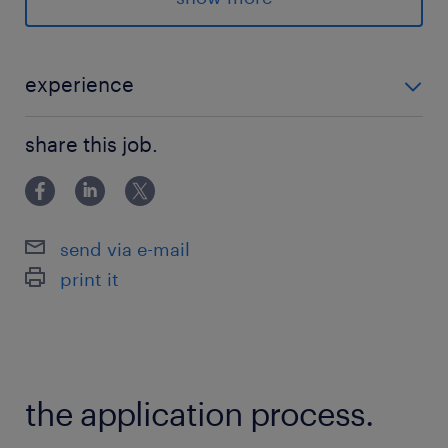
＝＝＝＝＝＝＝＝＝
派遣先の特徴
experience
＜＜ 新宿駅 ＞＞
＜＜年数不問＞＞ ★PowerApps、PowerBI、Power
★ほぼフルリモート
share this job.
Automateなどの開発経験 ～OutSystems、kintoneな
★プログラミング
どローコード開発経験者のみの方もOK！
★ローコード開発
★開発エンジニア
send via e-mail
print it
最寄駅
京王線、小田急小田原線、新宿線、大江戸線、埼
京線、山手線、総武線、中央線、中央本線、湘南
新宿ライン／新宿駅（徒歩10分）
the application process.
休日休暇