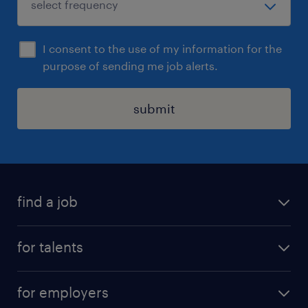
I consent to the use of my information for the
purpose of sending me job alerts.
submit
find a job
all jobs
for talents
career advice
operational career
careers at Randstad
for employers
professional career