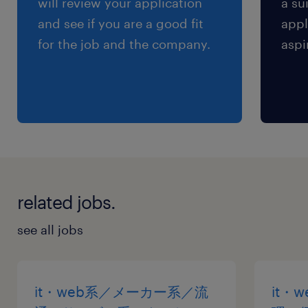
will review your application
a su
and see if you are a good fit
appl
for the job and the company.
aspi
related jobs.
see all jobs
it・web系／メーカー系／流
it・