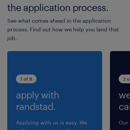
the application process.
休日休暇
土日祝日
See what comes ahead in the application
土日祝休み（完全週休2日制）
process. Find out how we help you land that
job.
就業時間
8:40-17:10（実働7時間45分・休憩45分）
残業
月10～15時間ほど
1 of 8
2 o
apply with
we
交通費
※【 上限4万まで 】支給いたします！(※バス代
randstad.
cal
支給あり、弊社規定に基づく)
Applying with us is easy. We
Our 