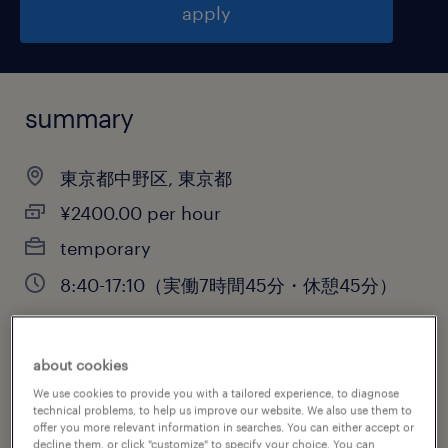
apply
summary
東京都中野区, 東京都
¥2400.00 per hour
temporary
8:40-17:10（実働7時間45分・休憩45分）
about cookies
job category
We use cookies to provide you with a tailored experience, to diagnose
information technology
technical problems, to help us improve our website. We also use them to
offer you more relevant information in searches. You can either accept or
decline them, or click "customize" to specify your choice. You can