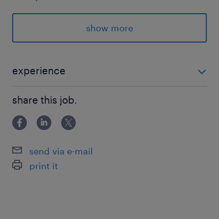
＝＝＝＝＝＝＝＝＝＝＝
show more
派遣先の特徴
＜＜中野駅＊大手企業＞＞
★交通費支給
experience
★社会保険完備
＜＜年数不問！＞＞ ★Excelマクロの作成や開発
★EcxelVBA活かせる
share this job.
★Officeツール使用経験がある方
★残業少なめ
★エンジニア
★itサポート/it事務
send via e-mail
print it
最寄駅
東西線、総武線、中央線／中野(東京都)駅（徒歩
10分）