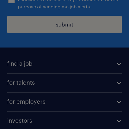
purpose of sending me job alerts.
submit
find a job
all jobs
for talents
career advice
operational career
careers at Randstad
for employers
professional career
staffing solutions
digital career
investors
inhouse solutions
contact us