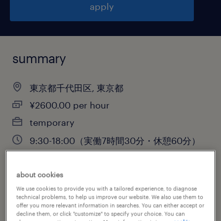
apply
summary
東京都千代田区, 東京都
¥2600.00 per hour
temporary
9:30-18:00（実働7時間30分・休憩60分）
about cookies
job category
We use cookies to provide you with a tailored experience, to diagnose
technical problems, to help us improve our website. We also use them to
information technology
offer you more relevant information in searches. You can either accept or
decline them, or click "customize" to specify your choice. You can