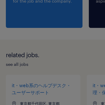
for the job and the company.
aspi
related jobs.
see all jobs
it・web系のヘルプデスク・
it・
ユーザーサポート
理・
東京都千代田区, 東京都
東