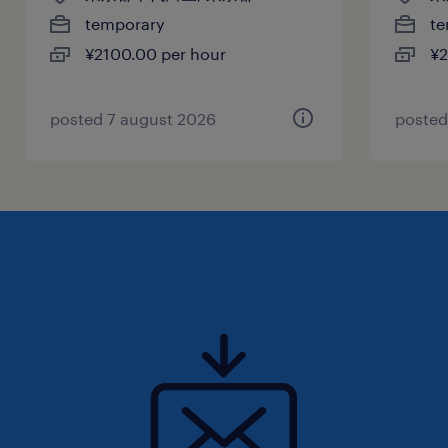
temporary
te
¥2100.00 per hour
¥2
posted 7 august 2026
posted