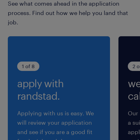
See what comes ahead in the application
process. Find out how we help you land that
休日休暇
job.
土日祝日
土日祝休み（完全週休2日制）
就業時間
9:30-18:00（実働7時間30分・休憩60分）
1 of 8
2 o
apply with
we
残業
月～20時間ほど ★残業少なめ
randstad.
cal
交通費
Applying with us is easy. We
Our 
※【 上限4万まで 】支給いたします！(※バス代
will review your application
a su
支給あり、弊社規定に基づく)
and see if you are a good fit
appl