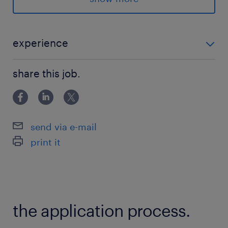
◆交通費支給
◆社会保険完備
◆高時給
experience
◆残業少なめ
＜＜ 年数不問 ＞＞ ◆IT業界での就業経験(NW・セ
◆セキュリティエンジニア
share this job.
キュリティ基礎) ◆情報セキュリティ知識(例：FISC安
◆ITサポート／IT事務
全対策基準) ～セキュリティ業務経験や監査業務経験者
を歓迎！～
最寄駅
send via e-mail
丸ノ内線、千代田線、東西線、半蔵門線、三田線
print it
／大手町(東京都)駅（徒歩5分）
丸ノ内線、横須賀線、京浜東北線、京葉線、山手
線、総武本線、中央線、中央本線、東海道線／東
京駅（徒歩5分）
the application process.
銀座線、東西線、浅草線／日本橋(東京都)駅（徒
歩5分）