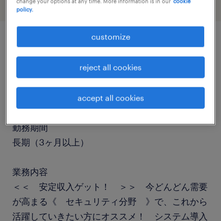
change your options at any time. More information is in our
cookie
policy.
customize
job details
reject all cookies
職種
社内SE
accept all cookies
勤務期間
長期（3ヶ月以上）
業務内容
＜＜ 安定収入ゲット！ ＞＞ 今どんどん需要
が高まる《 セキュリティ分野 》で、これから
活躍していきたい方にオススメ！ システム導入