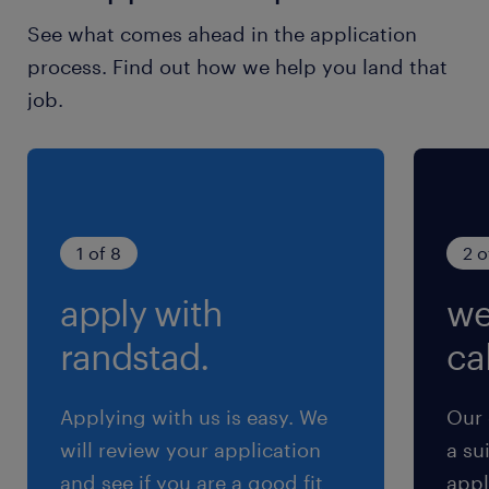
See what comes ahead in the application
休日休暇
process. Find out how we help you land that
土日祝日
job.
完全週休2日制、土日祝日休み
就業時間
8:50-17:20（実働7時間30分・休憩60分）
1 of 8
2 o
残業
apply with
we
月0～10h
randstad.
cal
交通費
※【 上限4万まで 】支給いたします！(※バス代
Applying with us is easy. We
Our 
支給あり、弊社規定に基づく)
will review your application
a su
and see if you are a good fit
appl