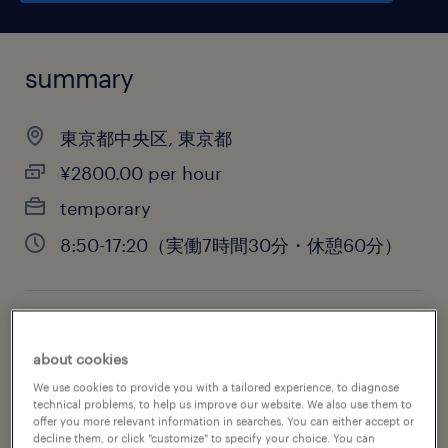
summary
東京都中央区, 東京都
¥2800.00 per hour
temporary
8:50-17:20（実働7時間30分・休憩60分）
job category
about cookies
information technology
We use cookies to provide you with a tailored experience, to diagnose
technical problems, to help us improve our website. We also use them to
offer you more relevant information in searches. You can either accept or
decline them, or click "customize" to specify your choice. You can