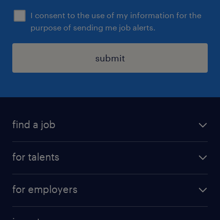
I consent to the use of my information for the
purpose of sending me job alerts.
submit
find a job
all jobs
for talents
career advice
operational career
careers at Randstad
for employers
professional career
staffing solutions
digital career