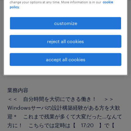
change your options at any time. More information is in our
cookie
policy.
job details
customize
職種
reject all cookies
運用管理・保守
accept all cookies
勤務期間
長期（3ヶ月以上）
業務内容
＜＜ 自分時間を大切にできる働き！ ＞＞
Windowsサーバの設計構築経験がある方を大歓
迎＊ これまで残業が多くて大変だった…なんて
方に！ こちらでは定時は【 17:20 】で【