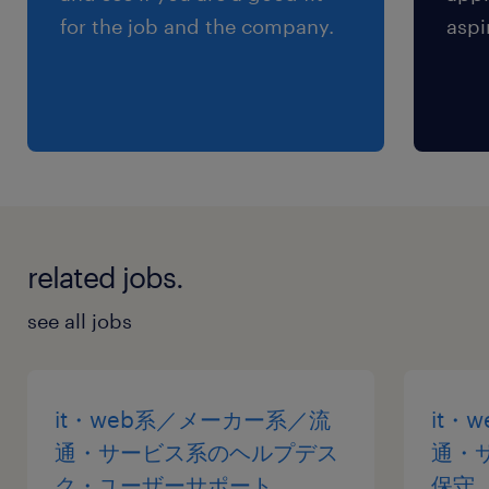
for the job and the company.
aspi
related jobs.
see all jobs
it・web系／メーカー系／流
it・
通・サービス系のヘルプデス
通・
ク・ユーザーサポート
保守