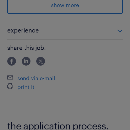
show more
＝＝＝＝＝＝＝＝＝
派遣先の特徴
experience
＜＜ 勝どき駅 ＞＞
＜＜年数不問＞＞ ◆Windows Serverの設計構築のご
★インフラエンジニア
share this job.
経験がある方
★ITエンジニア
★40～50代活躍中
★交通費支給
send via e-mail
★社会保険完備
print it
★残業ほぼなし
最寄駅
大江戸線／勝どき駅（徒歩5分）
the application process.
有楽町線、大江戸線／月島駅（徒歩10分）