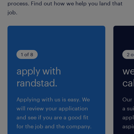
process. Find out how we help you land that
三河安城駅（その他20分）
job.
休日休暇
土日祝日
土日祝日休み（完全週休2日制）※月曜～金曜ま
での週5日勤務となります
1 of 8
2 o
apply with
we
就業時間
8:20-17:00（実働7時間45分・休憩55分）
randstad.
cal
残業
Applying with us is easy. We
Our 
月10～20時間程度です！（残業代は1分単位で支
will review your application
a su
給します！）
and see if you are a good fit
appl
for the job and the company.
aspi
交通費