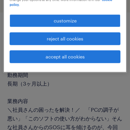
policy.
customize
job details
reject all cookies
職種
accept all cookies
ヘルプデスク・ユーザーサポート
勤務期間
長期（3ヶ月以上）
業務内容
＼社員さんの困ったを解決！／ 「PCの調子が
悪い」「このソフトの使い方がわからない」そん
な社員さんからのSOSに耳を傾けるのが、今回