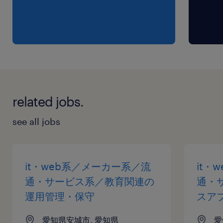
※【 上限4万まで 】支給いたします！(※バス代
支給あり、弊社規定に基づく)
related jobs.
see all jobs
it・web系／メーカー系／流
it・
通・サービス系／教育関連の
通・
運用管理・保守
スア
愛知県安城市, 愛知県
愛