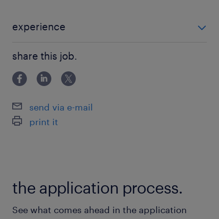
派遣先の特徴
experience
＜＜ 新安城駅 ＞＞
＜＜ 未経験OK！ ＞＞ ◇IT業界にご興味のある方 ～
★大手企業
share this job.
コールやヘルプデスク経験をお持ちの方もぜひ！～
★未経験OK
★サポート体制充実
★マニュアルあり
send via e-mail
★ヘルプデスク
print it
★土日祝休み
★ITサポート
★交通費支給
★社会保険完備
the application process.
最寄駅
See what comes ahead in the application
新安城駅（徒歩10分）