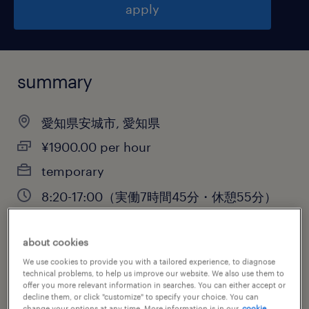
apply
summary
愛知県安城市, 愛知県
¥1900.00 per hour
temporary
8:20-17:00（実働7時間45分・休憩55分）
about cookies
job category
We use cookies to provide you with a tailored experience, to diagnose
technical problems, to help us improve our website. We also use them to
information technology
offer you more relevant information in searches. You can either accept or
decline them, or click "customize" to specify your choice. You can
change your options at any time. More information is in our
cookie