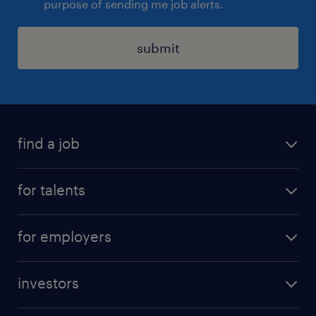
purpose of sending me job alerts.
submit
find a job
all jobs
for talents
career advice
operational career
careers at Randstad
for employers
professional career
staffing solutions
digital career
investors
inhouse solutions
contact us