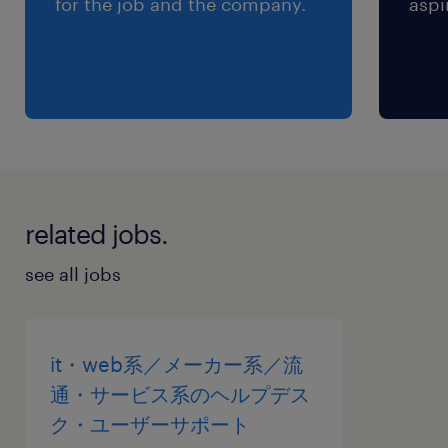
for the job and the company.
aspi
交通費
※【 上限4万まで 】支給いたします！(※バス代
支給あり、弊社規定に基づく)
related jobs.
see all jobs
it・web系／メーカー系／流
通・サービス系のヘルプデス
ク・ユーザーサポート