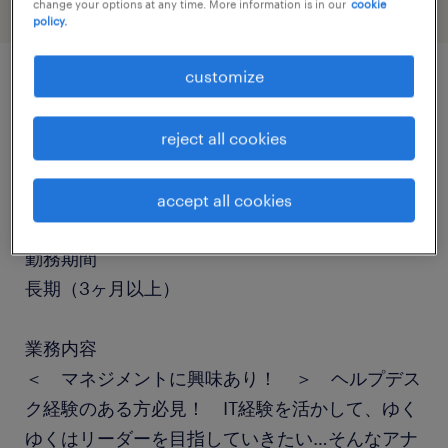
change your options at any time. More information is in our
cookie
policy.
customize
job details
reject all cookies
職種
ヘルプデスク・ユーザーサポート
accept all cookies
勤務期間
長期（3ヶ月以上）
業務内容
＜ マネジメントに興味あり！ ＞ ヘルプデス
ク経験のある方必見！ IT経験を活かして、ゆく
ゆくはリーダーを目指していきたい…そんなアナ