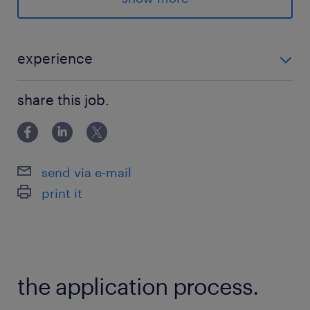
◇チーム体制：17名
派遣先の特徴
experience
＜ 愛知県西尾市／幸田駅 ＞
〈〈 経験浅めOK＊ブランクは不問です！ 〉〉 ◇ヘ
◇大手企業
share this job.
ルプデスクのご経験のある方
◇無料シャトルバスあり
◇サブリーダー
◇ヘルプデスク
send via e-mail
◇ITサポート
print it
◇土日休み
◇幅広い年代が活躍中
◇システムエンジニア
◇社会保険完備
the application process.
◇交通費支給