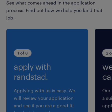
See what comes ahead in the application
最寄駅
process. Find out how we help you land that
幸田駅（バス15分）
job.
休日休暇
企業カレンダーによる
土日休み（完全週休2日制）★祝日は一部出勤の
場合あり／年末年始、GW、お盆の長期連休あり
1 of 8
2 o
apply with
we
就業時間
8:40-17:40（実働8時間00分・休憩60分）
randstad.
cal
残業
Applying with us is easy. We
Our 
＜ 月10～30時間程度 ＞です！（残業代は1分
will review your application
a su
単位で支給します！）
and see if you are a good fit
appl