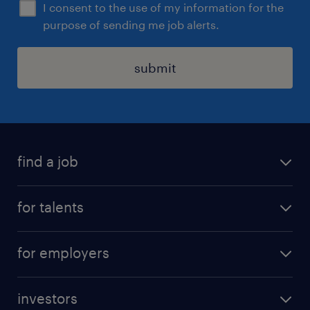
I consent to the use of my information for the
purpose of sending me job alerts.
submit
find a job
all jobs
for talents
career advice
operational career
careers at Randstad
for employers
professional career
staffing solutions
digital career
investors
inhouse solutions