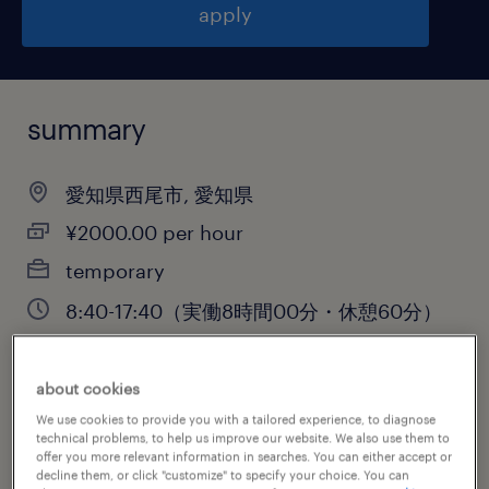
apply
summary
愛知県西尾市, 愛知県
¥2000.00 per hour
temporary
8:40-17:40（実働8時間00分・休憩60分）
about cookies
job category
We use cookies to provide you with a tailored experience, to diagnose
technical problems, to help us improve our website. We also use them to
information technology
offer you more relevant information in searches. You can either accept or
decline them, or click "customize" to specify your choice. You can