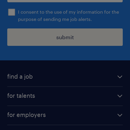
I consent to the use of my information for the
purpose of sending me job alerts.
submit
find a job
all jobs
for talents
career advice
operational career
careers at Randstad
for employers
professional career
staffing solutions
digital career