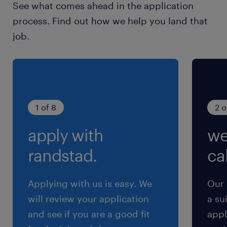
See what comes ahead in the application
土日祝日
process. Find out how we help you land that
土日祝休み（完全週休2日制）
job.
就業時間
9:00-17:15（実働7時間15分・休憩60分）
残業
1 of 8
2 o
月10時間程度
apply with
we
交通費
randstad.
cal
※【 上限4万円まで 】支給いたします！(※バス
代支給あり、弊社規定に基づく)
Applying with us is easy. We
Our 
will review your application
a su
and see if you are a good fit
appl