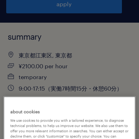
apply
summary
東京都江東区, 東京都
¥2100.00 per hour
temporary
9:00-17:15（実働7時間15分・休憩60分）
about cookies
job category
We use cookies to provide you with a tailored experience, to diagnose
information technology
technical problems, to help us improve our website. We also use them to
offer you more relevant information in searches. You can either accept or
decline them, or click "customize" to specify your choice. You can