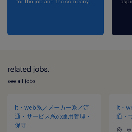
for the job and the company.
aspi
related jobs.
see all jobs
it・web系／メーカー系／流
it・
通・サービス系の運用管理・
通・
保守
東