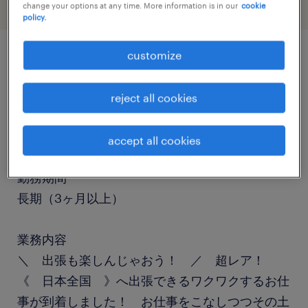
change your options at any time. More information is in our
cookie
policy.
customize
job details
reject all cookies
職種
ヘルプデスク・ユーザーサポート
accept all cookies
勤務期間
長期（3ヶ月以上）
業務内容
＼ 出張も楽しんじゃおう！ ／ 超レア！
《 日本全国 》へ出張できるワクワクするお仕
事が到着しました！ お仕事をこなしつつその土