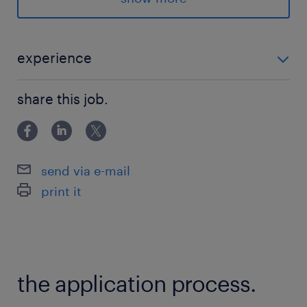
★大手企業
★社会保険完備
★残業少なめ
experience
★現在3名チーム(全員男性)
＜＜未経験OK！＞＞ ◆ネットワークや無線に関する業
★OJT研修あり
share this job.
務経験や知識がある方(Wi-Fi、NW機器、回線など)
＜出張について＞
・頻度：年3～5回
send via e-mail
・出張先：全国(一都三県、青森、大阪、静岡な
print it
ど)
最寄駅
東西線／木場(東京都)駅（徒歩5分）
the application process.
休日休暇