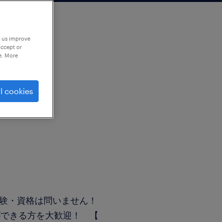
p us improve
accept or
e. More
l cookies
経験・資格は問いません！
ができる方を大歓迎！ 【