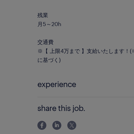
残業
月5～20h
交通費
※【 上限4万まで 】支給いたします！
に基づく)
experience
＜＜ IT未経験OK！ ＞＞ ◆夜勤シフ
share this job.
電話対応の経験がある方