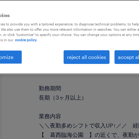
okies
es to provide you with a tailored experience, to diagnose technical problems, to hel
 We also use them to offer you more relevant information in searches. You can either 
, or click "customize" to specify your choice. You can change your options at any tim
is in our
cookie policy.
omize
reject all cookies
accept al
職種
ヘルプデスク・ユーザーサポート
勤務期間
長期（3ヶ月以上）
業務内容
＼＼夜勤多めシフトで収入UP↑／／ 
【 葛西臨海公園 】の近くで、夜勤