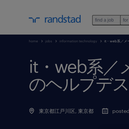
find a job
for
home
jobs
information technology
it・web系
it・web
のヘルプデス
東京都江戸川区
,
東京都
posted