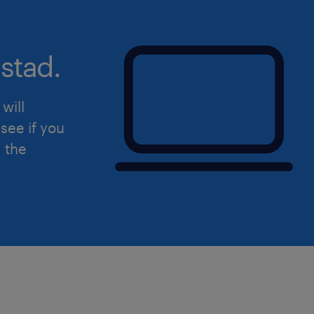
stad.
will
see if you
d the