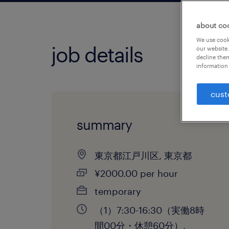
about co
We use cooki
job details
our website.
decline them
information 
cust
summary
東京都江戸川区, 東京都
¥2000.00 per hour
temporary
（1）7:30-16:30（実働8時
間00分・休憩60分）,