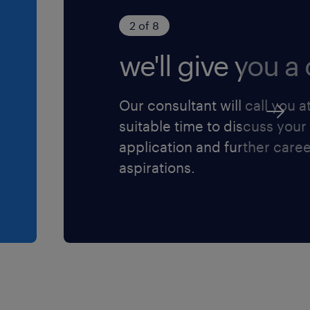
2 of 8
we'll give you a c
Our consultant will call you a
suitable time to discuss your
application and further care
aspirations.