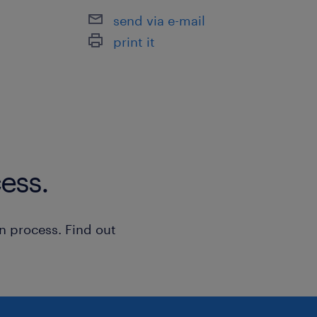
send via e-mail
print it
ess.
n process. Find out