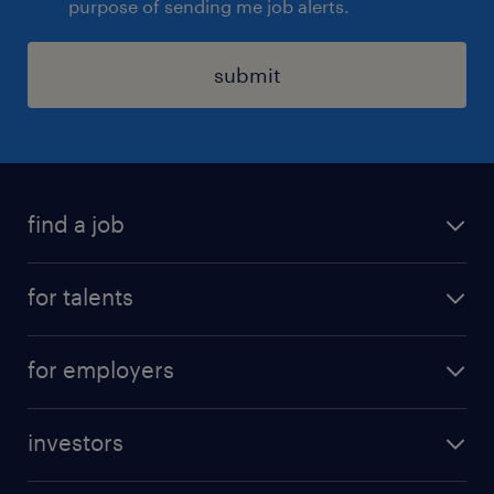
purpose of sending me job alerts.
submit
find a job
all jobs
for talents
career advice
operational career
careers at Randstad
for employers
professional career
staffing solutions
digital career
investors
inhouse solutions
contact us