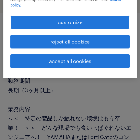
policy.
customize
job details
reject all cookies
職種
accept all cookies
ヘルプデスク・ユーザーサポート
勤務期間
長期（3ヶ月以上）
業務内容
＜＜ 特定の製品しか触れない環境はもう卒
業！ ＞＞ どんな現場でも食いっぱぐれないエ
ンジニアへ！ YAMAHAまたはFortiGateのコン