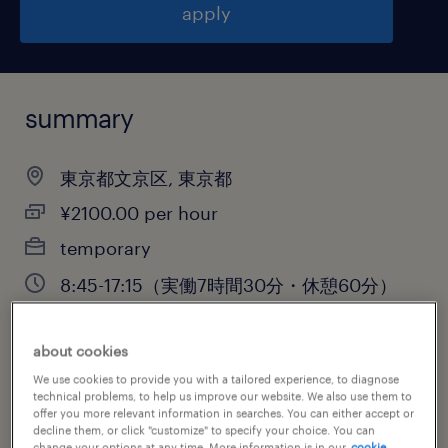
apply
summary
東京都文京区, 東京都
¥2100.00 per hour
temporary
8:45-17:15（実働7時間30分・休憩60分）
about cookies
job category
We use cookies to provide you with a tailored experience, to diagnose
technical problems, to help us improve our website. We also use them to
information technology
offer you more relevant information in searches. You can either accept or
decline them, or click "customize" to specify your choice. You can
change your options at any time. More information is in our
cookie