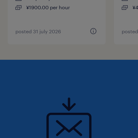
¥1900.00 per hour
¥4
posted 31 july 2026
posted