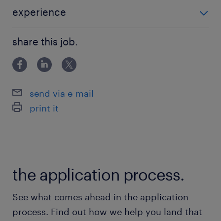
＜＜ 江戸川橋 ＞＞
experience
★残業ほぼなし
＜＜ 年数不問 ＞＞ ◆テクニカルサポート経験 ◆キ
★交通費支給
share this job.
ッティング経験
★駅チカ
★社会保険完備
★ITサポート
send via e-mail
★ヘルプデスク
print it
★ネットワークエンジニア
★リモートワークあり
最寄駅
the application process.
有楽町線／江戸川橋駅（徒歩4分）
東西線／神楽坂駅（徒歩8分）
See what comes ahead in the application
東西線、南北線、有楽町線、大江戸線、総武線／
process. Find out how we help you land that
飯田橋駅（徒歩10分）