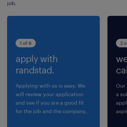
job.
休日休暇
土日祝日
土日祝休み（完全週休2日制）
1 of 8
2 o
就業時間
apply with
we
8:45-17:15（実働7時間30分・休憩60分）
randstad.
cal
残業
月10hほど ★残業少なめ
Applying with us is easy. We
Our 
will review your application
a su
交通費
and see if you are a good fit
appl
※【 上限4万まで 】支給いたします！(※バス代
for the job and the company.
aspi
支給あり、弊社規定に基づく)