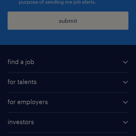
purpose of sending me job alerts.
submit
find a job
all jobs
for talents
career advice
operational career
careers at Randstad
for employers
professional career
staffing solutions
digital career
investors
inhouse solutions
contact us