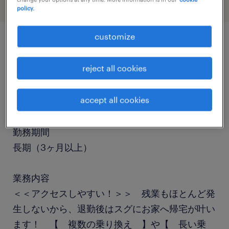
policy.
customize
job details
reject all cookies
職種
accept all cookies
ヘルプデスク・ユーザーサポート
勤務期間
長期（3ヶ月以上）
業務内容
＜＜アクセスしやすい！＞＞ 残業もほとんど発
生しないから、退勤後はスグにお家へ帰宅が叶い
ます！ 【 複数の乗り換え 】や【 長い乗