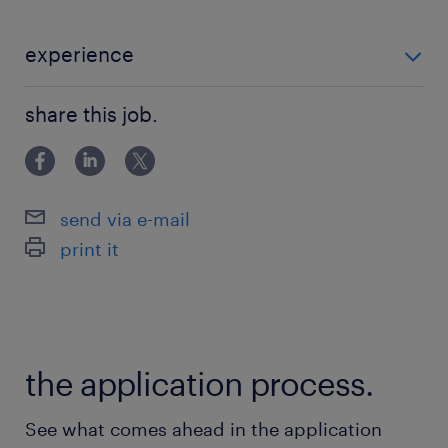
★社会保険完備
★駅チカ
experience
★残業ほぼなし
＜＜未経験OK!＞＞ ◆PC操作経験がある方！
★itサポート
share this job.
最寄駅
大江戸線／西新宿五丁目駅（徒歩3分）
send via e-mail
大江戸線／都庁前駅（徒歩15分）
print it
京王線／初台駅（徒歩15分）
休日休暇
土日祝日
the application process.
土日祝休み（完全週休2日制）
See what comes ahead in the application
就業時間