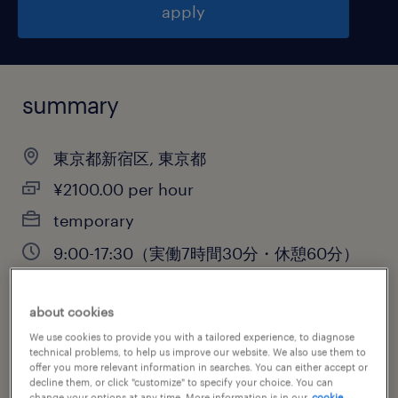
apply
summary
東京都新宿区, 東京都
¥2100.00 per hour
temporary
9:00-17:30（実働7時間30分・休憩60分）
about cookies
job category
We use cookies to provide you with a tailored experience, to diagnose
technical problems, to help us improve our website. We also use them to
information technology
offer you more relevant information in searches. You can either accept or
decline them, or click "customize" to specify your choice. You can
change your options at any time. More information is in our
cookie