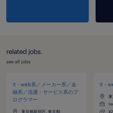
related jobs.
see all jobs
it・web系／メーカー系／金
it・
融系／流通・サービス系のプ
東
ログラマー
te
東京都新宿区, 東京都
¥2