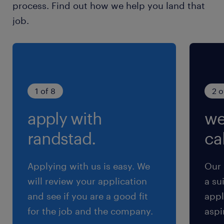
process. Find out how we help you land that
9:00-17:30（実働7時間30分・休憩60分）
job.
残業
月0～10時間 ★残業はほとんど発生しません！
交通費
1 of 8
2 o
※【 上限4万まで 】支給いたします！(※バス代
apply with
we
支給あり、弊社規定に基づく)
randstad.
cal
Applying with us is easy. We
Our 
will review your application
a su
and see if you are a good fit
appl
for the job and the company.
aspi