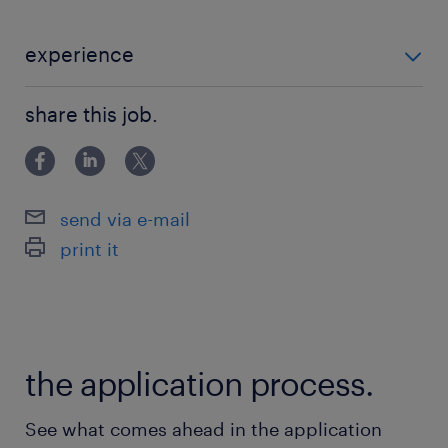
派遣先の特徴
experience
＜＜ 西新宿 ＞＞
＜＜年数不問＞＞ ★ヘルプデスクや運用保守などのIT
★大手IT企業
share this job.
経験がある方 ～製品導入経験がある方優遇いたします
★社会保険完備
～
★交通費支給
★在宅勤務あり
send via e-mail
print it
最寄駅
丸ノ内線／西新宿駅（徒歩5分）
大江戸線／都庁前駅（徒歩7分）
京王線／新宿駅（徒歩10分）
the application process.
休日休暇
See what comes ahead in the application
土日祝日