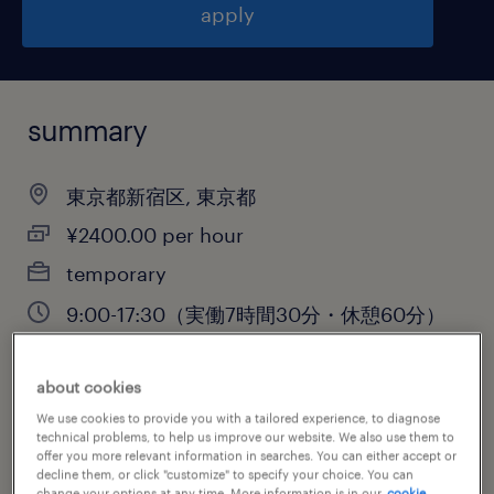
apply
summary
東京都新宿区, 東京都
¥2400.00 per hour
temporary
9:00-17:30（実働7時間30分・休憩60分）
about cookies
job category
We use cookies to provide you with a tailored experience, to diagnose
technical problems, to help us improve our website. We also use them to
information technology
offer you more relevant information in searches. You can either accept or
decline them, or click "customize" to specify your choice. You can
change your options at any time. More information is in our
cookie