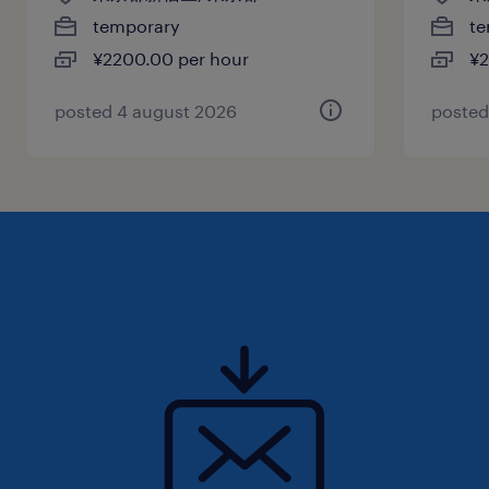
temporary
te
¥2200.00 per hour
¥2
posted 4 august 2026
posted