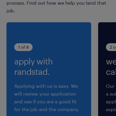
process. Find out how we help you land that
土日祝休み（完全週休2日制）
job.
就業時間
9:00-17:30（実働7時間30分・休憩60分）
残業
1 of 8
2 o
月10～15h
apply with
we
交通費
randstad.
cal
※【 上限4万まで 】支給いたします！(※バス代
支給あり、弊社規定に基づく)
Applying with us is easy. We
Our 
will review your application
a su
and see if you are a good fit
appl
for the job and the company.
aspi