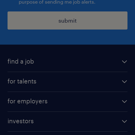
purpose of sending me job alerts.
submit
find a job
all jobs
for talents
career advice
operational career
careers at Randstad
for employers
professional career
staffing solutions
digital career
investors
inhouse solutions
contact us