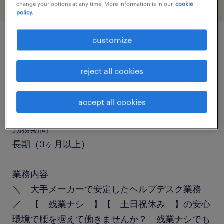
change your options at any time. More information is in our
cookie
policy.
customize
job details
reject all cookies
職種
ヘルプデスク・ユーザーサポート
accept all cookies
勤務期間
長期（3ヶ月以上）
業務内容
＼ 大手メーカーで安定したヘルプデスク業務
／ 【 残業ナシ 】【 土日祝休み 】の安心
環境で腰を据えて働きませんか？ 残業ナシでも