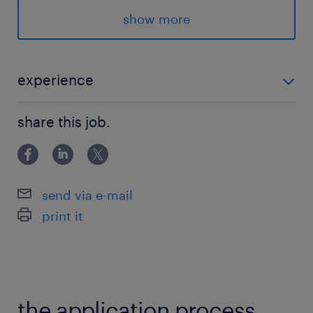
・問い合わせ対応（件数少なめ）
show more
派遣先の特徴
《 博多 》
experience
*未経験OK
＜ どちらか片方でOK！ ＞ ・ヘルプデスクのご経験
＊itヘルプデスク
share this job.
がある方 ・NW、サーバー運用のご経験がある方
＊残業なし
＊社会保険完備
＊交通費支給
send via e-mail
print it
最寄駅
博多駅（徒歩7分）
東比恵駅（徒歩10分）
祇園(福岡県)駅（徒歩15分）
the application process.