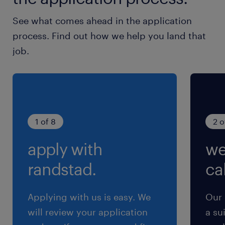
休日休暇
See what comes ahead in the application
土日祝日
process. Find out how we help you land that
土日祝休み（完全週休2日制）
job.
就業時間
9:00-17:45（実働8時間00分・休憩45分）
交通費
1 of 8
2 o
※【 上限4万まで 】支給いたします！(※バス代
apply with
we
支給あり、弊社規定に基づく)
randstad.
cal
Applying with us is easy. We
Our 
will review your application
a su