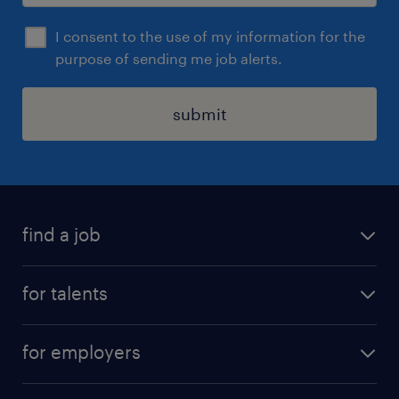
I consent to the use of my information for the
purpose of sending me job alerts.
submit
find a job
all jobs
for talents
career advice
operational career
careers at Randstad
for employers
professional career
staffing solutions
digital career