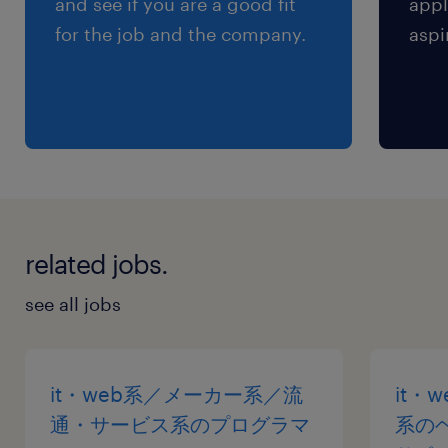
and see if you are a good fit
appl
for the job and the company.
aspi
related jobs.
see all jobs
it・web系／メーカー系／流
it・
通・サービス系のプログラマ
系の