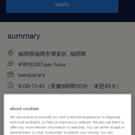
apply
summary
福岡県福岡市博多区, 福岡県
¥1800.00 per hour
temporary
9:00-17:45（実働8時間00分・休憩45分）
about cookies
job category
We use cookies to provide you with a tailored experience, to diagnose
information technology
technical problems, to help us improve our website. We also use them to
offer you more relevant information in searches. You can either accept or
decline them, or click "customize" to specify your choice. You can