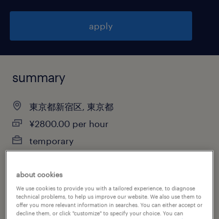
apply
summary
東京都新宿区, 東京都
¥2800.00 per hour
temporary
9:00-18:00（実働8時間00分・休憩60分）
about cookies
We use cookies to provide you with a tailored experience, to diagnose
technical problems, to help us improve our website. We also use them to
job category
offer you more relevant information in searches. You can either accept or
decline them, or click "customize" to specify your choice. You can
information technology