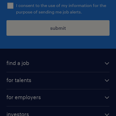
I consent to the use of my information for the
purpose of sending me job alerts.
submit
find a job
all jobs
for talents
career advice
operational career
careers at Randstad
for employers
professional career
staffing solutions
digital career
investors