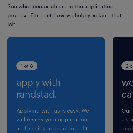
土日祝日
See what comes ahead in the application
土日祝休み（完全週休2日制）
process. Find out how we help you land that
job.
就業時間
9:00-18:00（実働8時間00分・休憩60分）
残業
月20hほど
1 of 8
2 o
apply with
we
交通費
※【 上限4万まで 】支給いたします！(※バス代
randstad.
cal
支給あり、弊社規定に基づく)
Applying with us is easy. We
Our 
will review your application
a su
and see if you are a good fit
appl