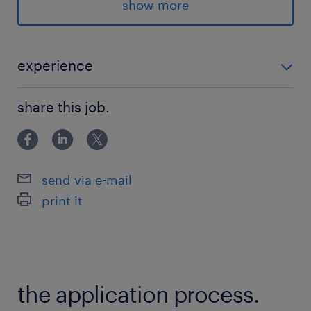
派遣先の特徴
show more
＜＜初台＞＞
★高時給
★在宅勤務
experience
★社会保険完備
◆Cisco、FortiGate製品のL3SW、L2SW、AP、FWな
★エンジニア
share this job.
ど構築経験
最寄駅
京王線／初台駅（徒歩5分）
send via e-mail
大江戸線／都庁前駅（徒歩15分）
print it
京王線、小田急小田原線、新宿線、大江戸線、埼
京線、山手線、総武線、中央線、中央本線、湘南
新宿ライン／新宿駅（徒歩20分）
the application process.
休日休暇