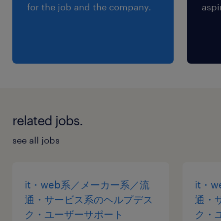
for the job and the company.
aspi
related jobs.
see all jobs
it・web系／メーカー系／流
it・
通・サービス系のヘルプデス
通・
ク・ユーザーサポート
ク・