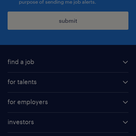
purpose of sending me job alerts.
submit
find a job
all jobs
for talents
career advice
operational career
careers at Randstad
for employers
professional career
staffing solutions
digital career
investors
inhouse solutions
contact us