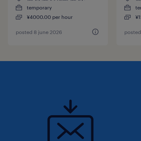
temporary
te
¥4000.00 per hour
¥1
posted 8 june 2026
posted