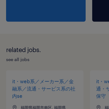
related jobs.
see all jobs
it・web系／メーカー系／金
it・
融系／流通・サービス系の社
通・
内se
保守
福岡県福岡市南区, 福岡県
福