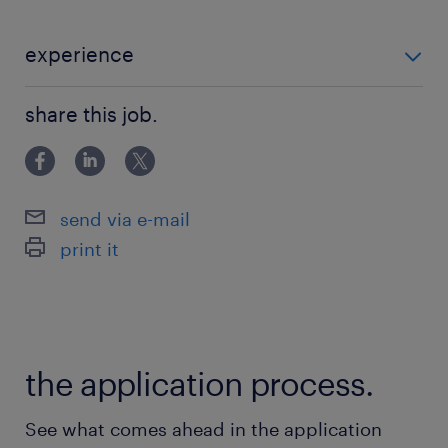
★C#.NET
★交通費支給
experience
★社会保険完備
＜＜ ブランクや経験が浅くてもOK！ ＞＞
★残業代支給
share this job.
★C#.NETでの開発経験がある方
最寄駅
呉服町(福岡県)駅（徒歩1分）
send via e-mail
中洲川端駅
print it
祇園(福岡県)駅
休日休暇
土日祝日
the application process.
土日祝休み（完全週休2日制）
See what comes ahead in the application
就業時間