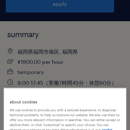
apply
summary
福岡県福岡市南区, 福岡県
¥1900.00 per hour
temporary
9:00-17:45（実働7時間45分・休憩60分）
about cookies
job category
We use cookies to provide you with a tailored experience, to diagnose
technical problems, to help us improve our website. We also use them to
information technology
offer you more relevant information in searches. You can either accept or
decline them, or click "customize" to specify your choice. You can
change your options at any time. More information is in our
cookie