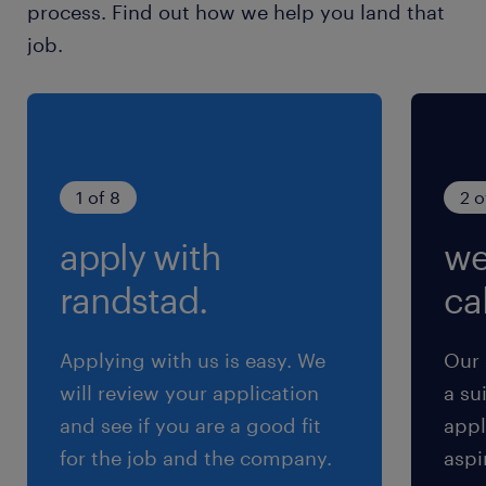
process. Find out how we help you land that
9:00-17:45（実働7時間45分・休憩60分）
job.
残業
月20h以内
交通費
1 of 8
2 o
※【 上限4万まで 】支給いたします！(※バス代
apply with
we
支給あり、弊社規定に基づく)
randstad.
cal
Applying with us is easy. We
Our 
will review your application
a su
and see if you are a good fit
appl
for the job and the company.
aspi