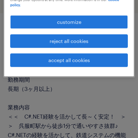
policy.
customize
job details
reject all cookies
職種
accept all cookies
SE（ビジネスアプリケーション系）
勤務期間
長期（3ヶ月以上）
業務内容
＜＜ C#.NET経験を活かして長～く安定！ ＞
＞ 呉服町駅から徒歩1分で通いやすさ抜群♪
C#.NETの経験を活かして、鉄道システムの機能