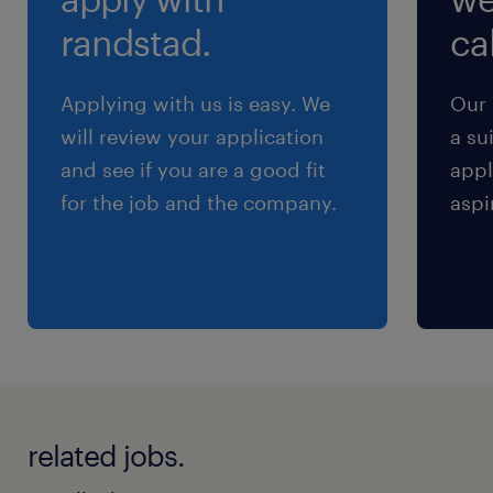
交通費
randstad.
cal
※【 上限4万まで 】支給いたします！(※バス代
支給あり、弊社規定に基づく)
Applying with us is easy. We
Our 
will review your application
a su
and see if you are a good fit
appl
for the job and the company.
aspi
related jobs.