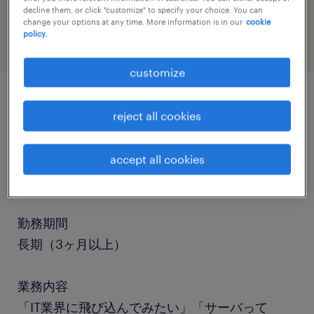
information technology
decline them, or click "customize" to specify your choice. You can
change your options at any time. More information is in our
cookie
policy.
customize
job details
reject all cookies
職種
accept all cookies
運用管理・保守
勤務期間
長期（3ヶ月以上）
業務内容
「IT業界に飛び込んでみたい」「サーバって