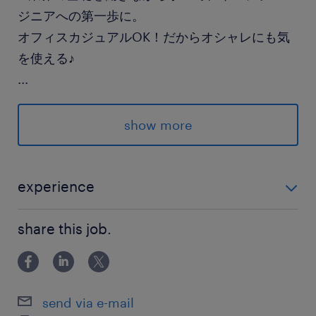
ジニアへの第一歩に。
オフィスカジュアルOK！だからオシャレにも気
を使える♪
...
「将来、手に職をつけたい」そんなあなたの挑戦
を応援します！
show more
奮ってのご応募をお待ちしております♪
派遣先の特徴
experience
＜ 伏見駅より徒歩1分 ＞
＜＜ 未経験OK！ ＞＞ ◇夜勤シフト可能な方
★システム運用・保守
share this job.
★システムエンジニア
★未経験OK
★サポート充実
send via e-mail
★交通費支給