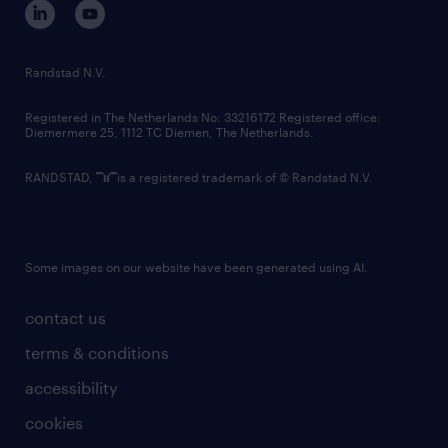
randstad innovation fund
country websites
Randstad N.V.
contact us
Registered in The Netherlands No: 33216172 Registered office:
Diemermere 25, 1112 TC Diemen, The Netherlands.
RANDSTAD,
is a registered trademark of © Randstad N.V.
Some images on our website have been generated using AI.
contact us
terms & conditions
accessibility
cookies