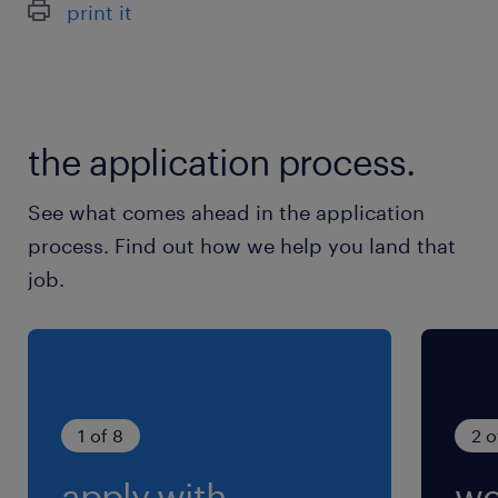
print it
★社会保険完備
最寄駅
伏見(愛知県)駅（徒歩1分）
the application process.
栄(愛知県)駅
丸の内(愛知県)駅
See what comes ahead in the application
process. Find out how we help you land that
休日休暇
job.
シフト制
週2・3日休み
就業時間
（1）8:00-20:15（実働9時間45分・休憩150分）
1 of 8
2 o
（2）20:00-8:15（実働9時間45分・休憩150分）
apply with
we