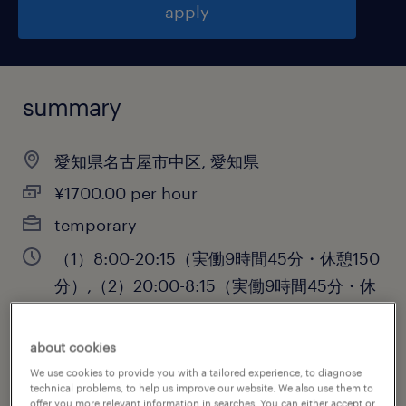
apply
summary
愛知県名古屋市中区, 愛知県
¥1700.00 per hour
temporary
（1）8:00-20:15（実働9時間45分・休憩150
分）,（2）20:00-8:15（実働9時間45分・休
憩150分）
about cookies
We use cookies to provide you with a tailored experience, to diagnose
technical problems, to help us improve our website. We also use them to
job category
offer you more relevant information in searches. You can either accept or