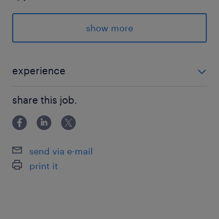
派遣先の特徴
show more
＜ 栄駅から徒歩5分 ＞
◇大手通信
◇3名募集
experience
◇駅近
＜＜ 未経験OK！ ＞＞ ★夜勤シフト勤務が可能な方
◇未経験エンジニア
share this job.
(稼働は150～160時間/フルタイム相当です！) ～ITに興
◇システム運用・保守
味がある、資格勉強中の方もぜひ！～
◇直雇用実績あり
◇データセンター
send via e-mail
◇システムエンジニア
print it
◇残業ナシ
◇交通費支給
◇社会保険完備