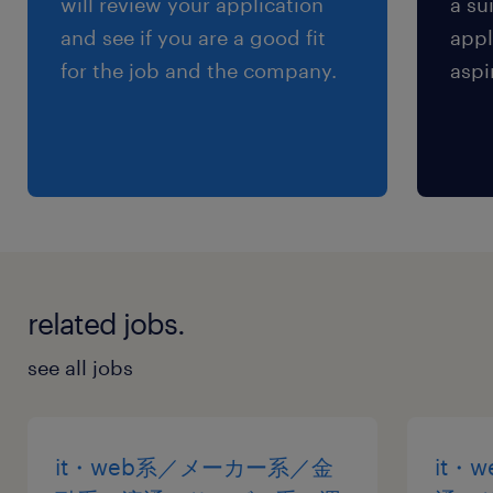
will review your application
a su
残業
and see if you are a good fit
appl
基本ありません！
for the job and the company.
aspi
交通費
※【 上限4万まで 】支給いたします！(※バス代
支給あり、弊社規定に基づく)
related jobs.
see all jobs
it・web系／メーカー系／金
it・