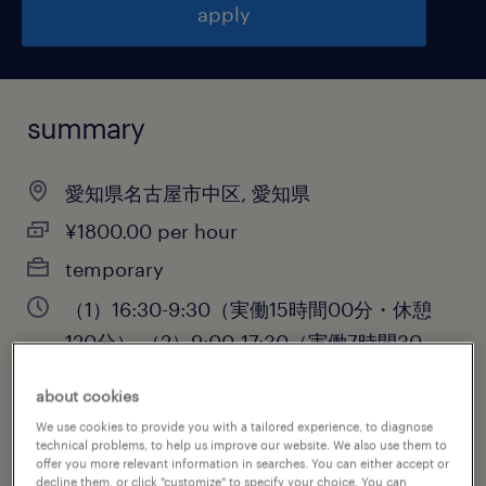
apply
summary
愛知県名古屋市中区, 愛知県
¥1800.00 per hour
temporary
（1）16:30-9:30（実働15時間00分・休憩
120分）,（2）9:00-17:30（実働7時間30
分・休憩60分）
about cookies
We use cookies to provide you with a tailored experience, to diagnose
technical problems, to help us improve our website. We also use them to
offer you more relevant information in searches. You can either accept or
job category
decline them, or click "customize" to specify your choice. You can