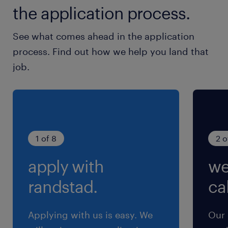
the application process.
最寄駅
栄(愛知県)駅（徒歩5分）
See what comes ahead in the application
栄町(愛知県)駅（徒歩5分）
process. Find out how we help you land that
久屋大通駅（徒歩9分）
job.
休日休暇
シフト制
★週2～3日程度（シフトに準ずる）
1 of 8
2 o
就業時間
apply with
we
（1）16:30-9:30（実働15時間00分・休憩120
分）
randstad.
cal
（2）9:00-17:30（実働7時間30分・休憩60分）
※＊交代制シフト＊
Applying with us is easy. We
Our 