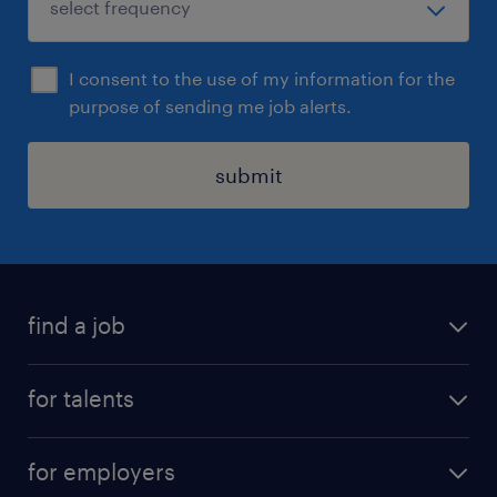
I consent to the use of my information for the
purpose of sending me job alerts.
submit
find a job
all jobs
for talents
career advice
operational career
careers at Randstad
for employers
professional career