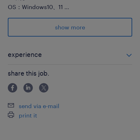
OS：Windows10、11
...
SW：MS Office、SEP、Defender、業務用アプ
リ
show more
派遣先の特徴
＜＜豊洲／在宅＞＞
experience
★大手IT企業
◆プロジェクト推進のご経験がある方(WBS、課題管理
★高時給
share this job.
の方法が分かる等)
★交通費支給
★社会保険完備
★リモート勤務あり
send via e-mail
★IT事務、ITサポート事務、PM、PMO
print it
★システムエンジニア、社内SE
最寄駅