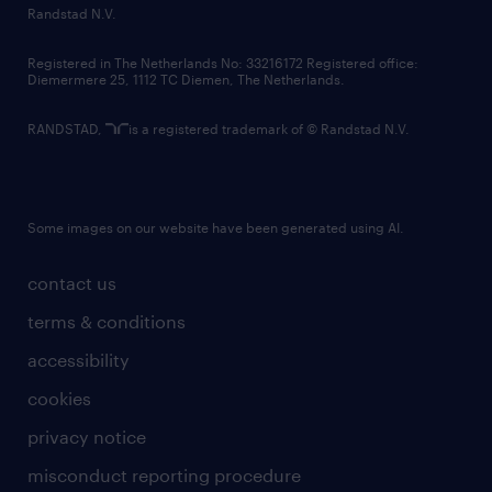
country websites
Randstad N.V.
contact us
Registered in The Netherlands No: 33216172 Registered office:
Diemermere 25, 1112 TC Diemen, The Netherlands.
RANDSTAD,
is a registered trademark of © Randstad N.V.
Some images on our website have been generated using AI.
contact us
terms & conditions
accessibility
cookies
privacy notice
misconduct reporting procedure