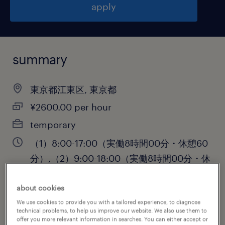
apply
summary
東京都江東区, 東京都
¥2600.00 per hour
temporary
（1）8:00-17:00（実働8時間00分・休憩60
分）,（2）9:00-18:00（実働8時間00分・休
憩60分）,（3）10:00-19:00（実働8時間00
分・休憩60分）
about cookies
We use cookies to provide you with a tailored experience, to diagnose
technical problems, to help us improve our website. We also use them to
offer you more relevant information in searches. You can either accept or