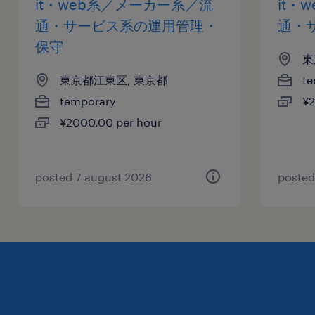
it・web系／メーカー系／流
it・
通・サービス系の運用管理・
通・
保守
東
東京都江東区, 東京都
te
temporary
¥2
¥2000.00 per hour
posted 7 august 2026
posted