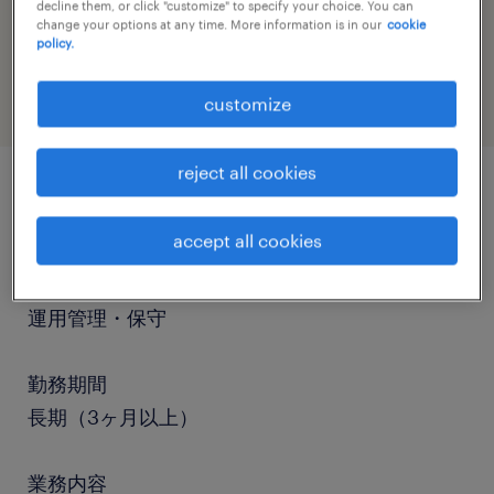
decline them, or click "customize" to specify your choice. You can
job category
change your options at any time. More information is in our
cookie
policy.
information technology
customize
reject all cookies
job details
accept all cookies
職種
運用管理・保守
勤務期間
長期（3ヶ月以上）
業務内容