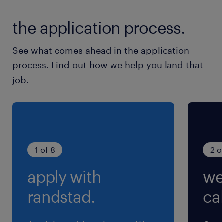
ゆりかもめ、有楽町線／豊洲駅（徒歩5分）
the application process.
ゆりかもめ／新豊洲駅（徒歩13分）
See what comes ahead in the application
休日休暇
process. Find out how we help you land that
土日祝日
job.
土日祝休み（完全週休2日制）
就業時間
（1）8:00-17:00（実働8時間00分・休憩60分）
（2）9:00-18:00（実働8時間00分・休憩60分）
1 of 8
2 o
（3）10:00-19:00（実働8時間00分・休憩60
apply with
we
分）
※出勤時間は8～10時の間で調整が可能です！(実
randstad.
cal
働8時間/日)