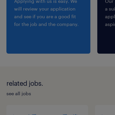
Applying with us is easy. We
Our 
残業
will review your application
a su
月20時間程度
and see if you are a good fit
appl
for the job and the company.
aspi
交通費
※【 上限4万円まで 】支給いたします！(※バス
代支給あり、弊社規定に基づく)
related jobs.
see all jobs