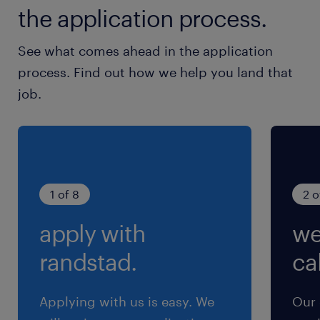
the application process.
三田線、総武線／水道橋駅（徒歩10分）
See what comes ahead in the application
休日休暇
process. Find out how we help you land that
シフト制
job.
月14～16日出勤(シフト制)
就業時間
（1）9:30-18:00（実働7時間30分・休憩60分）
（2）17:00-10:00（実働15時間00分・休憩120
1 of 8
2 o
分）
apply with
we
残業
randstad.
cal
残業なし！
Applying with us is easy. We
Our 
交通費