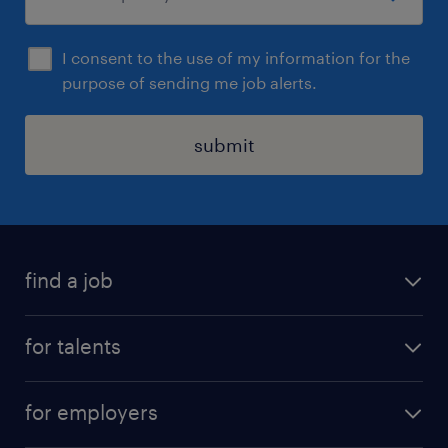
I consent to the use of my information for the
purpose of sending me job alerts.
submit
find a job
all jobs
for talents
career advice
operational career
careers at Randstad
for employers
professional career