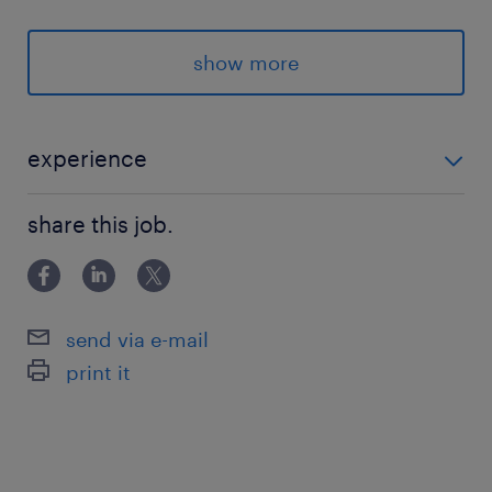
派遣先の特徴
＜＜飯田橋★大手通信企業向け＞＞
show more
◆交通費支給
◆社会保険完備
◆未経験OK
experience
◆システムエンジニア
＜＜ 未経験OK！ ＞＞ ◆夜勤ができる方（Ｗワーク
◆システム運用・保守
share this job.
不可）
◆残業なし
◆駅チカ
send via e-mail
最寄駅
print it
東西線、南北線、有楽町線、大江戸線、総武線／
飯田橋駅（徒歩5分）
東西線、半蔵門線、新宿線／九段下駅（徒歩10
分）