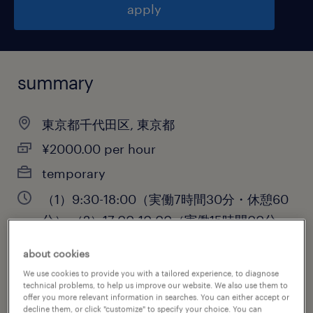
apply
summary
東京都千代田区, 東京都
¥2000.00 per hour
temporary
（1）9:30-18:00（実働7時間30分・休憩60
分）,（2）17:00-10:00（実働15時間00分・
休憩120分）
about cookies
We use cookies to provide you with a tailored experience, to diagnose
technical problems, to help us improve our website. We also use them to
offer you more relevant information in searches. You can either accept or
job category
decline them, or click "customize" to specify your choice. You can