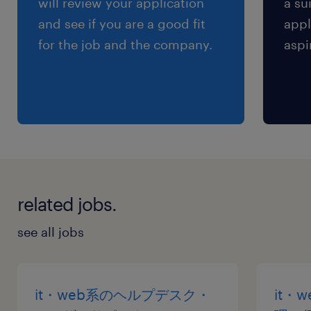
will review your application
a su
※【 上限4万まで 】支給いたします！(※バス代
and see if you are a good fit
appl
支給あり、弊社規定に基づく)
for the job and the company.
aspi
related jobs.
see all jobs
it・web系のヘルプデスク・
it・