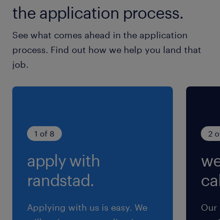
the application process.
シフトに準ずる ＊お休みのご希望もお気軽に相
談ください！
See what comes ahead in the application
process. Find out how we help you land that
就業時間
job.
（1）9:00-17:30（実働7時間30分・休憩60分）
（2）17:00-9:00（実働14時間00分・休憩120
分）
残業
1 of 8
2 o
月10hほど
apply with
we
交通費
randstad.
cal
※【 上限4万まで 】支給いたします！(※バス代
支給あり、弊社規定に基づく)
Applying with us is easy. We
Our 