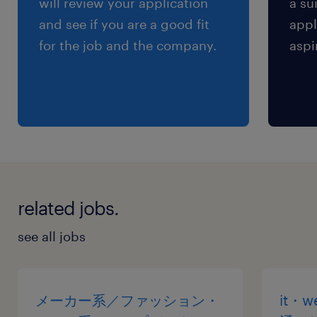
will review your application
a su
and see if you are a good fit
appl
for the job and the company.
aspi
related jobs.
see all jobs
メーカー系／ファッション・
it・