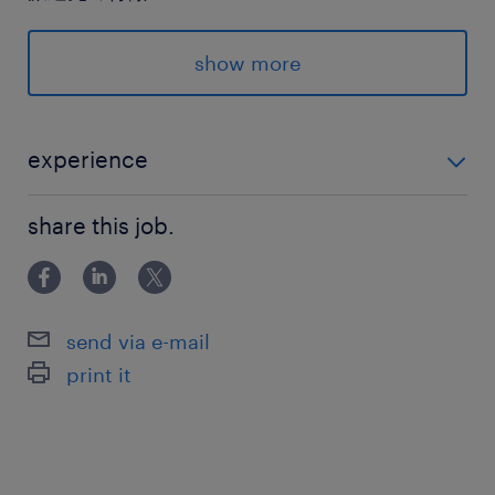
＜＜渋谷駅/大井競馬場駅＞＞
★基本在宅
show more
★在宅中心
★交通費支給
★社会保険完備
experience
★残業少なめ
＜＜年数不問！＞＞ ★サーバ監視以上の経験がある方
★ネットワークエンジニア
share this job.
★ネットワーク機器のサポート経験がある方
最寄駅
京王井の頭線、銀座線、半蔵門線、副都心線、東
send via e-mail
急田園都市線、東急東横線、埼京線、山手線、湘
print it
南新宿ライン／渋谷駅（徒歩5分）
休日休暇
シフト制