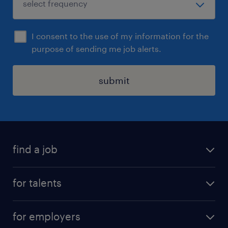
I consent to the use of my information for the
purpose of sending me job alerts.
submit
find a job
all jobs
for talents
career advice
operational career
careers at Randstad
for employers
professional career