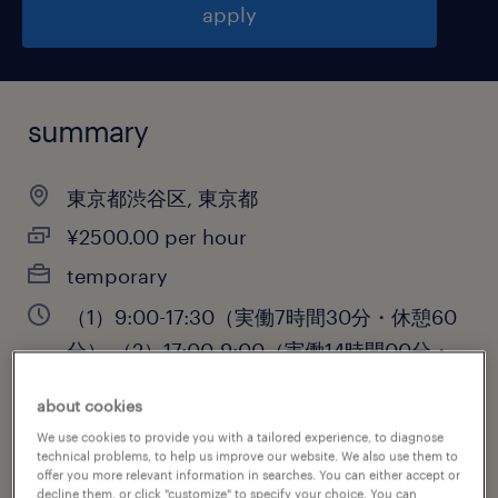
apply
summary
東京都渋谷区, 東京都
¥2500.00 per hour
temporary
（1）9:00-17:30（実働7時間30分・休憩60
分）,（2）17:00-9:00（実働14時間00分・
休憩120分）
about cookies
We use cookies to provide you with a tailored experience, to diagnose
technical problems, to help us improve our website. We also use them to
offer you more relevant information in searches. You can either accept or
job category
decline them, or click "customize" to specify your choice. You can