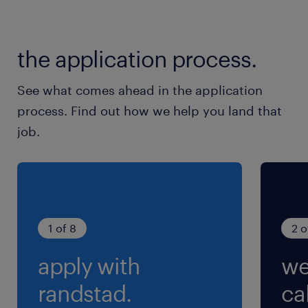
＊高時給
＊土日祝休み
the application process.
＊社会保険完備
＊交通費支給
See what comes ahead in the application
process. Find out how we help you land that
最寄駅
job.
博多駅（徒歩12分）
駅南二丁目駅（徒歩2分）
美野島一丁目駅（徒歩4分）
休日休暇
1 of 8
2 o
土日祝日
apply with
we
完全週休2日制(土日祝休み)
randstad.
cal
就業時間