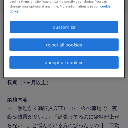
decline them, or click "customize" to specify your choice. You can
change your options at any time. More information is in our
cookie
policy.
customize
job details
reject all cookies
職種
運用管理・保守
accept all cookies
勤務期間
長期（3ヶ月以上）
業務内容
＜ 無理なく高収入GET♪ ＞ 今の職場で「夜
勤や残業が多い…」「頑張ってるのに給料が上が
らない…」と悩んでいる方にぴったりの【 日勤