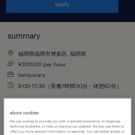
apply
summary
福岡県福岡市博多区, 福岡県
¥2010.00 per hour
temporary
9:00-17:30（実働7時間30分・休憩60分）
job category
about cookies
information technology
We use cookies to provide you with a tailored experience, to diagnose
technical problems, to help us improve our website. We also use them to
offer you more relevant information in searches. You can either accept or