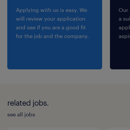
9:00-17:30（実働7時間30分・休憩60分）
Applying with us is easy. We
Our 
will review your application
a su
残業
and see if you are a good fit
appl
月10～20h程度
for the job and the company.
aspi
交通費
※【 上限4万まで 】支給いたします！(※バス代
支給あり、弊社規定に基づく)
related jobs.
see all jobs