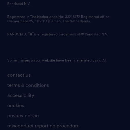
country websites
Randstad N.V.
contact us
Registered in The Netherlands No: 33216172 Registered office:
Diemermere 25, 1112 TC Diemen, The Netherlands.
RANDSTAD,
is a registered trademark of © Randstad N.V.
Some images on our website have been generated using AI.
contact us
terms & conditions
accessibility
cookies
privacy notice
misconduct reporting procedure