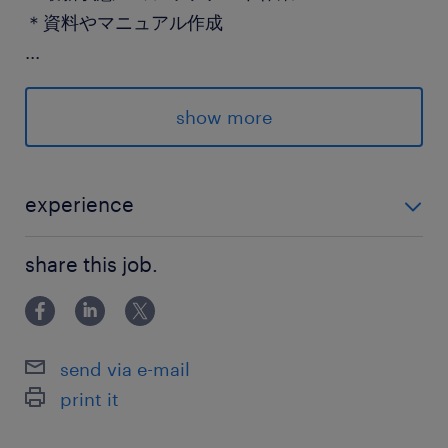
＊資料やマニュアル作成
...
★経験が浅くてもOK！
★研修やOJTもあるので、ゆっくりステップUPで
show more
きる環境です！
＝＝
experience
＜＜ 微経験も大歓迎 ＞＞ ＊ITの分野でのサポート
派遣先の特徴
share this job.
経験や運用経験がある方
《 博多 》
＊微経験OK
＊インフラエンジニア
send via e-mail
＊ネットワークエンジニア
print it
＊日勤
＊自治体