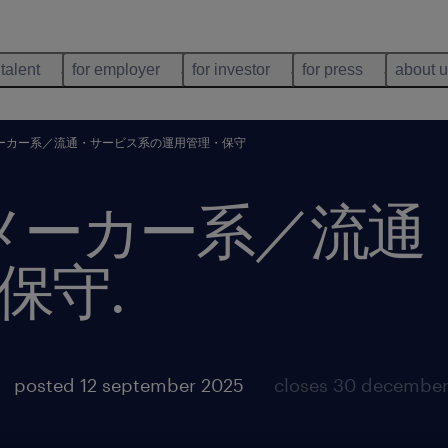
 talent
for employer
for investor
for press
about 
／メーカー系／流通・サービス系の運用管理・保守
系／メーカー系／流
保守
.
posted 12 september 2025
closes 30 decembe