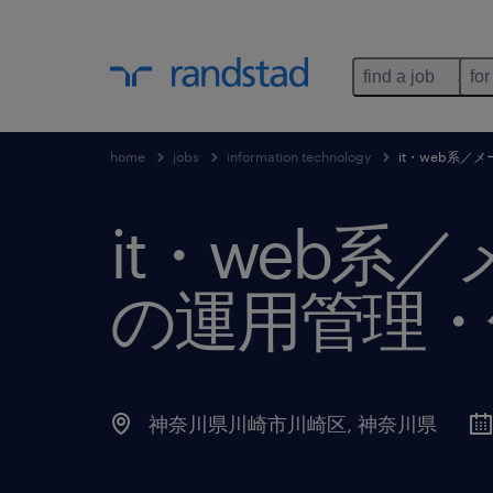
find a job
for
home
jobs
information technology
it・web系
it・web
の運用管理・
神奈川県川崎市川崎区
,
神奈川県