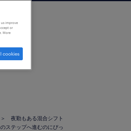
p us improve
accept or
e. More
l cookies
＞＞ 夜勤もある混合シフト
次のステップへ進むのにぴっ