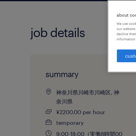
about co
We use cooki
job details
our website.
decline them
information 
cust
summary
神奈川県川崎市川崎区, 神
奈川県
¥2200.00 per hour
temporary
9:00-18:00（実働8時間00