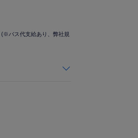
！(※バス代支給あり、弊社規
務、独学は問いませ
お持ちの方