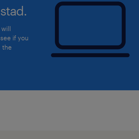
stad.
will
see if you
d the