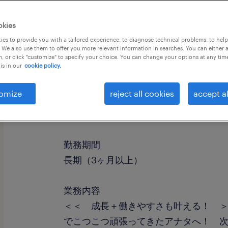
okies
es to provide you with a tailored experience, to diagnose technical problems, to hel
 We also use them to offer you more relevant information in searches. You can either 
, or click "customize" to specify your choice. You can change your options at any tim
is in our
cookie policy.
omize
reject all cookies
accept al
職種
運用管理・保守
勤務期間
長期（3ヶ月以上）
業務内容
＜＜ 成長＋働きやすさも叶える！ 
でこつこつ頑張ってきたアナタへ！ 