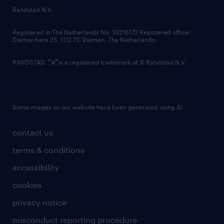
country websites
Randstad N.V.
contact us
Registered in The Netherlands No: 33216172 Registered office:
Diemermere 25, 1112 TC Diemen, The Netherlands.
RANDSTAD,
is a registered trademark of © Randstad N.V.
Some images on our website have been generated using AI.
contact us
terms & conditions
accessibility
cookies
privacy notice
misconduct reporting procedure