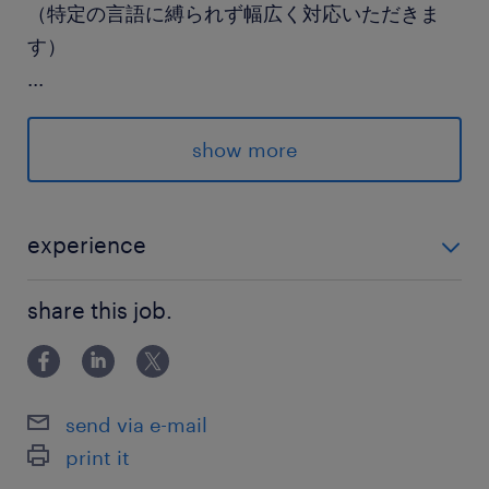
（特定の言語に縛られず幅広く対応いただきま
す）
...
＝＝＝＝＝
show more
★現場は穏やかで落ち着いた環境です
★慣れてくれば週2～3の在宅勤務もOK◎
★広い休憩室には図書コーナーがあり
experience
自由に閲覧できます♪
＊要件定義、設計、製造、試験までの一連の開発工程
share this job.
を経験されている方 ＊Webシステムの開発経験
派遣先の特徴
（Java、JavaScript、HTML等）をお持ちの方 ＊SEと
四国を拠点に、高度な仕組みを用いて日々の暮ら
しての実務経験がある方 「この経験は
しや行政、企業の活動を便利にする老舗のIT会社
send via e-mail
です。
print it