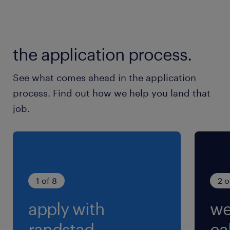
最寄駅
伊予鉄道本町線／本町一丁目駅（徒歩1分）
伊予鉄道城南線／西堀端駅（徒歩3分）
the application process.
伊予鉄道／松山市駅（徒歩12分）
See what comes ahead in the application
休日休暇
process. Find out how we help you land that
土日祝日
job.
就業時間
9:00-17:30（実働7時間30分・休憩60分）
1 of 8
2 o
apply with
we
randstad.
cal