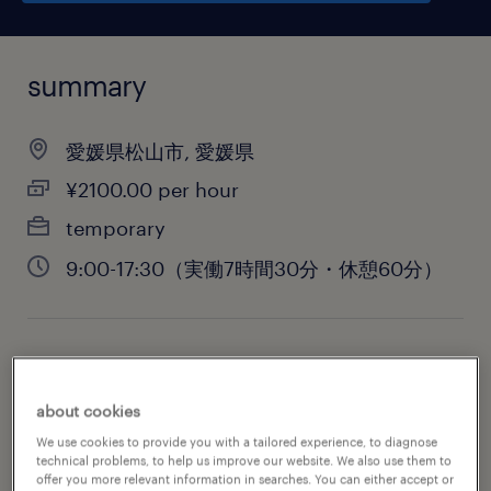
summary
愛媛県松山市, 愛媛県
¥2100.00 per hour
temporary
9:00-17:30（実働7時間30分・休憩60分）
job category
information technology
about cookies
We use cookies to provide you with a tailored experience, to diagnose
technical problems, to help us improve our website. We also use them to
offer you more relevant information in searches. You can either accept or