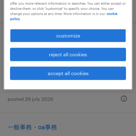
offer you more relevant information in searches. You can either accept or
posted 19 june 2026
decline them, or click "customize" to specify your choice. You can
change your options at any time. More information is in our
cookie
policy.
customize
メーカー系の英文事務
愛知県名古屋市中区, 愛知県
reject all cookies
temp to perm
¥1500.00 per hour
accept all cookies
posted 29 july 2026
一般事務・oa事務