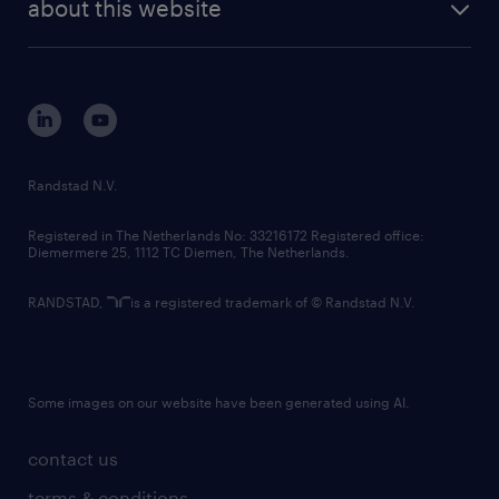
randstad digital
about this website
sustainability
tech suite
disclaimer
equity, diversity, inclusion and belonging
contact us
corporate governance
randstad innovation fund
country websites
Randstad N.V.
contact us
Registered in The Netherlands No: 33216172 Registered office:
Diemermere 25, 1112 TC Diemen, The Netherlands.
RANDSTAD,
is a registered trademark of © Randstad N.V.
Some images on our website have been generated using AI.
contact us
terms & conditions