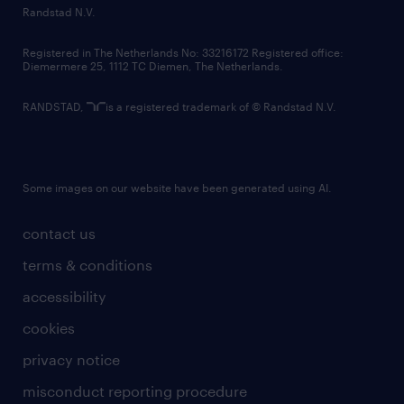
country websites
Randstad N.V.
contact us
Registered in The Netherlands No: 33216172 Registered office:
Diemermere 25, 1112 TC Diemen, The Netherlands.
RANDSTAD,
is a registered trademark of © Randstad N.V.
Some images on our website have been generated using AI.
contact us
terms & conditions
accessibility
cookies
privacy notice
misconduct reporting procedure