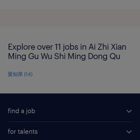
Explore over 11 jobs in Ai Zhi Xian
Ming Gu Wu Shi Ming Dong Qu
愛知県
(
14
)
find a job
all jobs
for talents
career advice