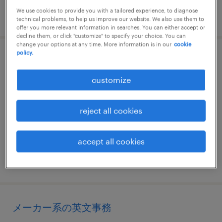
We use cookies to provide you with a tailored experience, to diagnose
posted 24 july 2026
technical problems, to help us improve our website. We also use them to
offer you more relevant information in searches. You can either accept or
decline them, or click "customize" to specify your choice. You can
change your options at any time. More information is in our
cookie
policy.
一般事務・oa事務
customize
愛知県名古屋市中区, 愛知県
temp to perm
reject all cookies
¥1400.00 per hour
accept all cookies
posted 19 june 2026
メーカー系の英文事務