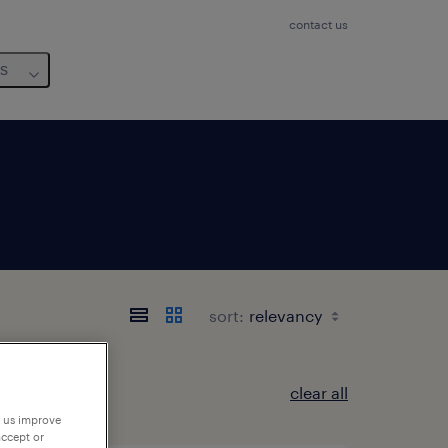
contact us
us
sort:
clear all
p us improve
accept or