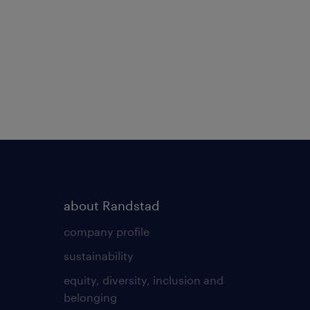
about Randstad
company profile
sustainability
equity, diversity, inclusion and
belonging