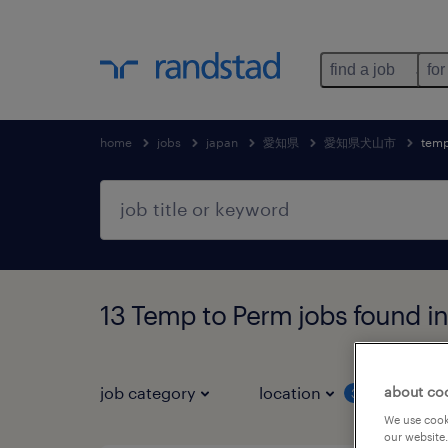
find a job
for
home
jobs
japan
愛知県
愛知県犬山市
temp
13 Temp to Perm jobs fou
about co
job category
location
job 
3
We use cooki
our website.