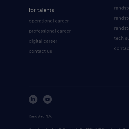
randst
for talents
randst
operational career
randsta
professional career
tech s
digital career
contac
contact us
Randstad N.V.