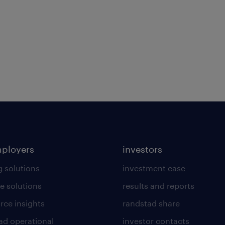
mployers
investors
g solutions
investment case
e solutions
results and reports
rce insights
randstad share
ad operational
investor contacts