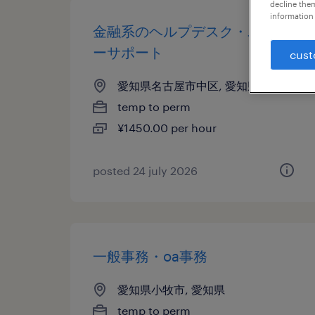
decline them
information 
金融系のヘルプデスク・ユーザ
ーサポート
cust
愛知県名古屋市中区, 愛知県
temp to perm
¥1450.00 per hour
posted 24 july 2026
一般事務・oa事務
愛知県小牧市, 愛知県
temp to perm