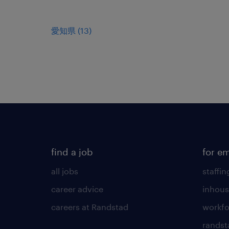
愛知県
(
13
)
find a job
for e
all jobs
staffin
career advice
inhous
careers at Randstad
workfo
randst