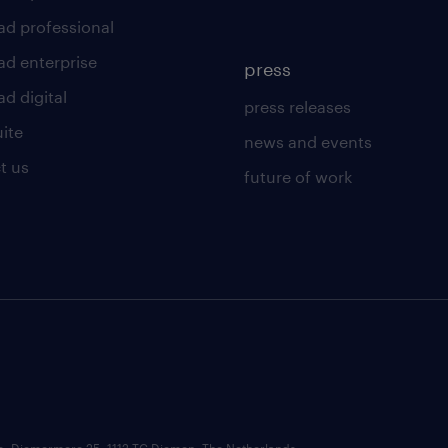
ad professional
ad enterprise
press
d digital
press releases
uite
news and events
t us
future of work