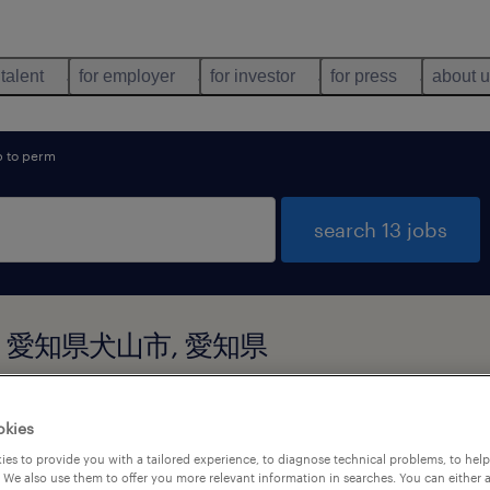
 talent
for employer
for investor
for press
about 
 to perm
search 13 jobs
nd in 愛知県犬山市, 愛知県
okies
types
language
1
es to provide you with a tailored experience, to diagnose technical problems, to hel
 We also use them to offer you more relevant information in searches. You can either 