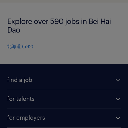
Explore over 590 jobs in Bei Hai
Dao
北海道
(
592
)
find a job
all jobs
for talents
career advice
operational career
careers at Randstad
for employers
professional career