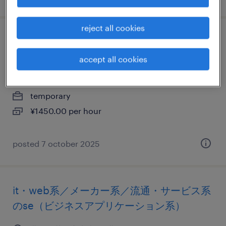
reject all cookies
it・web系／流通・サービス系のテレオペ・
テレマーケティング・コールセンター
accept all cookies
北海道札幌市中央区, 北海道
temporary
¥1450.00 per hour
posted 7 october 2025
it・web系／メーカー系／流通・サービス系
のse（ビジネスアプリケーション系）