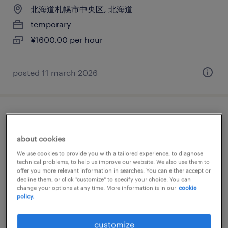
北海道札幌市中央区, 北海道
temporary
¥1600.00 per hour
posted 11 march 2026
it・web系／メーカー系／流通・サービス系
のプログラマー
about cookies
We use cookies to provide you with a tailored experience, to diagnose
北海道札幌市中央区, 北海道
technical problems, to help us improve our website. We also use them to
offer you more relevant information in searches. You can either accept or
temporary
decline them, or click "customize" to specify your choice. You can
change your options at any time. More information is in our
cookie
¥2300.00 per hour
policy.
posted 3 february 2026
customize