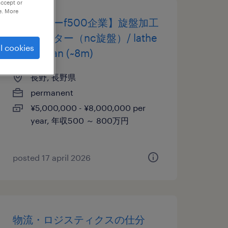
accept or
e. More
【メーカーf500企業】旋盤加工
オペレーター（nc旋盤）/ lathe
l cookies
technician (~8m)
長野, 長野県
permanent
¥5,000,000 - ¥8,000,000 per
year, 年収500 ～ 800万円
posted 17 april 2026
物流・ロジスティクスの仕分