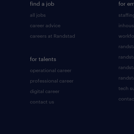
find a job
for e
all jobs
staffin
career advice
inhous
careers at Randstad
workfo
randst
randst
for talents
randst
operational career
randsta
professional career
tech s
digital career
contac
contact us