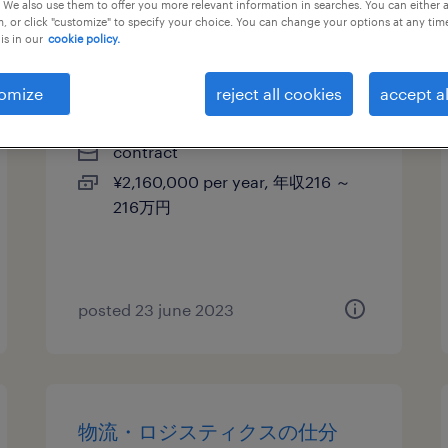
 We also use them to offer you more relevant information in searches. You can either 
, or click "customize" to specify your choice. You can change your options at any tim
【障がい者求人】不動産業／庶
is in our
cookie policy.
務業務（契約社員）（長野県）
omize
reject all cookies
accept al
長野, 長野県
contract
¥2,160,000 per year, 年収216 ～
216万円
posted 23 june 2023
物流・ロジスティクスの仕分