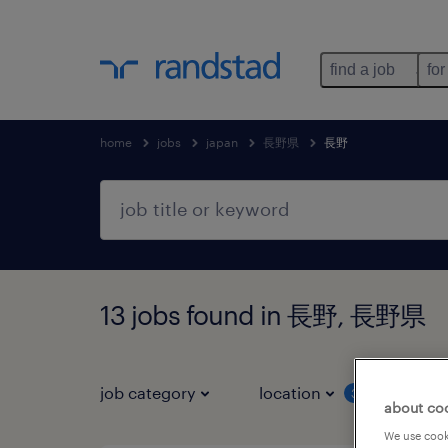
find a job
for
home
jobs
japan
長野県
長野
13 jobs found in 長野, 長野県
job category
location
job 
3
about co
We use cooki