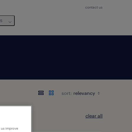
contact us
us
sort:
clear all
p us improve