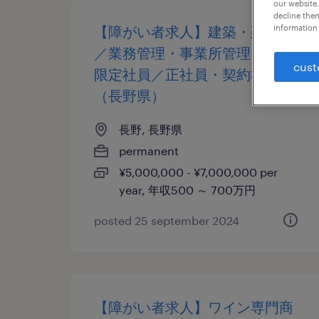
our website.
decline them
【障がい者求人】建築・建設業
information 
／業務管理・事業所管理（地域
cust
限定社員／正社員・契約社員）
（長野県）
長野, 長野県
permanent
¥5,000,000 - ¥7,000,000 per
year, 年収500 ～ 700万円
posted 25 september 2024
【障がい者求人】ワイン専門商