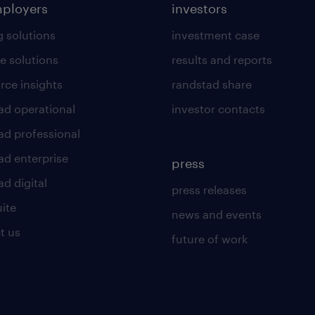
mployers
investors
g solutions
investment case
e solutions
results and reports
rce insights
randstad share
ad operational
investor contacts
ad professional
ad enterprise
press
d digital
press releases
uite
news and events
t us
future of work