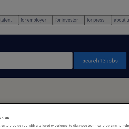
 talent
for employer
for investor
for press
about 
search 13 jobs
types
language
okies
es to provide you with a tailored experience, to diagnose technical problems, to hel