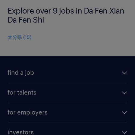
Explore over 9 jobs in Da Fen Xian
Da Fen Shi
大分県
(
15
)
find a job
all jobs
for talents
career advice
operational career
careers at Randstad
for employers
professional career
staffing solutions
digital career
investors