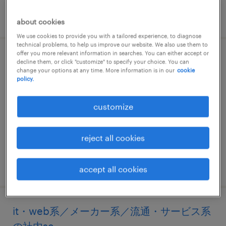
posted 17 june 2026
about cookies
We use cookies to provide you with a tailored experience, to diagnose
technical problems, to help us improve our website. We also use them to
offer you more relevant information in searches. You can either accept or
it・web系／メーカー系／流通・サービス系
decline them, or click "customize" to specify your choice. You can
change your options at any time. More information is in our
cookie
のデータ入力・キーパンチャー
policy.
大分県大分市, 大分県
customize
temporary
¥1750.00 per hour
reject all cookies
posted 17 july 2026
accept all cookies
it・web系／メーカー系／流通・サービス系