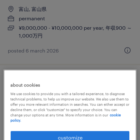
富山, 富山県
permanent
¥9,000,000 - ¥10,000,000 per year, 年収900 ～
1,000万円
posted 6 march 2026
【障がい者求人】デバイスメーカー／技術
about cookies
業務・技術サポート業務（正社員）（富山
We use cookies to provide you with a tailored experience, to diagnose
県）
technical problems, to help us improve our website. We also use them to
offer you more relevant information in searches. You can either accept or
decline them, or click "customize" to specify your choice. You can
富山, 富山県
change your options at any time. More information is in our
cookie
policy.
permanent
¥3,500,000 per year, 年収350万円 ～
customize