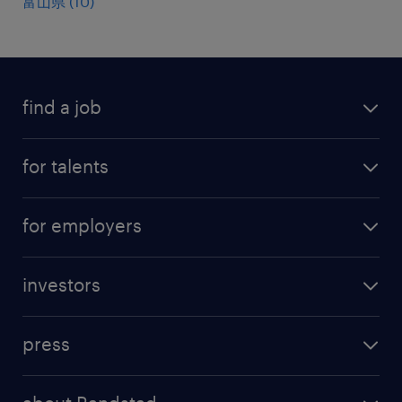
富山県
(
10
)
find a job
all jobs
for talents
career advice
operational career
careers at Randstad
for employers
professional career
staffing solutions
digital career
investors
inhouse solutions
contact us
investment case
workforce insights
press
results and reports
randstad operational
press releases
randstad share
randstad professional