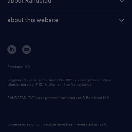
about Randstad
news and events
investor contacts
randstad enterprise
company profile
future of work
randstad digital
about this website
sustainability
tech suite
disclaimer
equity, diversity, inclusion and belonging
contact us
corporate governance
randstad innovation fund
country websites
Randstad N.V.
contact us
Registered in The Netherlands No: 33216172 Registered office:
Diemermere 25, 1112 TC Diemen, The Netherlands.
RANDSTAD,
is a registered trademark of © Randstad N.V.
Some images on our website have been generated using AI.