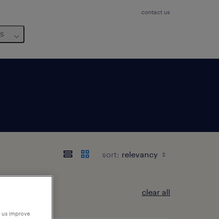
contact us
us
sort:
clear all
p us improve