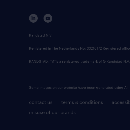
Randstad N.V.
Registered in The Netherlands No: 33216172 Registered offi
RANDSTAD,
is a registered trademark of © Randstad N.V.
Some images on our website have been generated using AI.
contact us
terms & conditions
accessib
misuse of our brands