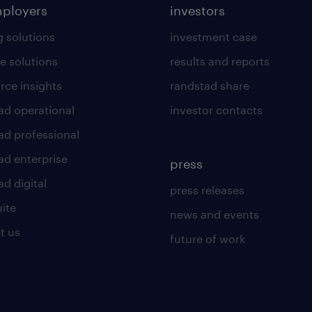
mployers
investors
g solutions
investment case
e solutions
results and reports
rce insights
randstad share
ad operational
investor contacts
ad professional
ad enterprise
press
d digital
press releases
uite
news and events
t us
future of work