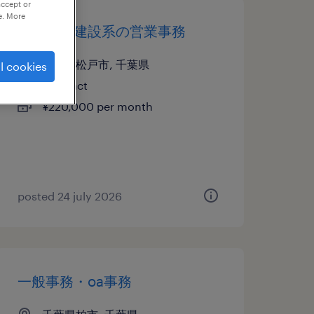
accept or
e. More
不動産・建設系の営業事務
千葉県松戸市, 千葉県
l cookies
contract
¥220,000 per month
posted 24 july 2026
一般事務・oa事務