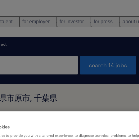
 talent
for employer
for investor
for press
about 
ract
search 14 jobs
n 千葉県市原市, 千葉県
types
language
1
okies
es to provide you with a tailored experience, to diagnose technical problems, to hel