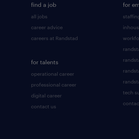
find a job
for e
all jobs
staffin
career advice
inhous
careers at Randstad
workfo
randst
randst
for talents
randst
operational career
randsta
professional career
tech s
digital career
contac
contact us