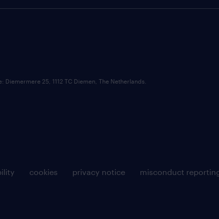
ce: Diemermere 25, 1112 TC Diemen, The Netherlands.
ility
cookies
privacy notice
misconduct reportin