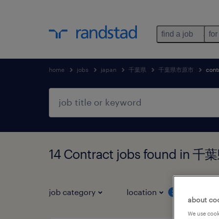
find a job
for
home
jobs
japan
千葉県
千葉県市原市
cont
14 Contract jobs found i
job category
location
job 
3
about co
We use cooki