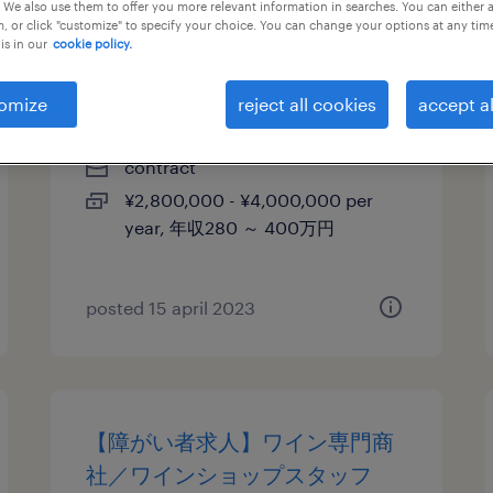
 We also use them to offer you more relevant information in searches. You can either 
, or click "customize" to specify your choice. You can change your options at any tim
【障がい者求人】ガス製造業／
is in our
cookie policy.
製造職（契約社員）（千葉県）
omize
reject all cookies
accept al
千葉, 千葉県
contract
¥2,800,000 - ¥4,000,000 per
year, 年収280 ～ 400万円
posted 15 april 2023
【障がい者求人】ワイン専門商
社／ワインショップスタッフ