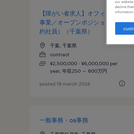
our website.
decline them
【障がい者求人】オフィス関連
information 
事業／オープンポジション（契
cust
約社員）（千葉県）
千葉, 千葉県
contract
¥2,500,000 - ¥6,000,000 per
year, 年収250 ～ 600万円
posted 18 march 2024
一般事務・oa事務