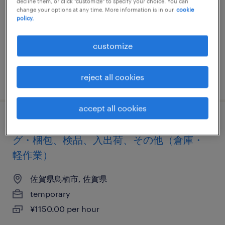
通免許、その他（その他）
decline them, or click "customize" to specify your choice. You can
change your options at any time. More information is in our
cookie
policy.
佐賀県その他佐賀県, 佐賀県
temporary
customize
¥1210.00 per hour
reject all cookies
posted 10 june 2026
accept all cookies
物流・ロジスティクスの仕分け・ピッキン
グ・梱包、検品、入出荷、その他（倉庫・
軽作業）
佐賀県鳥栖市, 佐賀県
temporary
¥1150.00 per hour