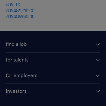
佐賀
(
11
)
佐賀県佐賀市
(
3
)
佐賀県鳥栖市
(
6
)
find a job
all jobs
for talents
career advice
operational career
careers at Randstad
for employers
professional career
staffing solutions
digital career
investors
inhouse solutions
contact us
investment case
workforce insights