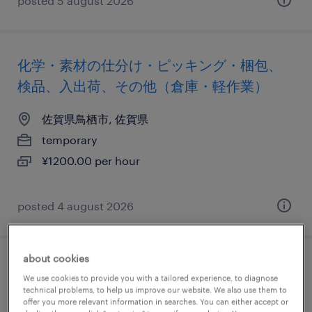
posted 5 august 2026
化学・素材の仕分け・ピッキング・梱包、
検品、入出荷、その他（倉庫・軽作業）
佐賀県鳥栖市, 佐賀県
temporary
¥1200.00 per hour
posted 4 august 2026
about cookies
物流・ロジスティクスの仕分け・ピッキン
We use cookies to provide you with a tailored experience, to diagnose
グ・梱包、個配・宅配・ルート・配送、普
technical problems, to help us improve our website. We also use them to
offer you more relevant information in searches. You can either accept or