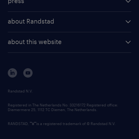
press
results and reports
randstad operational
press releases
randstad share
randstad professional
about Randstad
news and events
investor contacts
randstad enterprise
company profile
future of work
randstad digital
about this website
sustainability
tech suite
disclaimer
equity, diversity, inclusion and belonging
contact us
corporate governance
randstad innovation fund
country websites
Randstad N.V.
contact us
Registered in The Netherlands No: 33216172 Registered office:
Diemermere 25, 1112 TC Diemen, The Netherlands.
RANDSTAD,
is a registered trademark of © Randstad N.V.