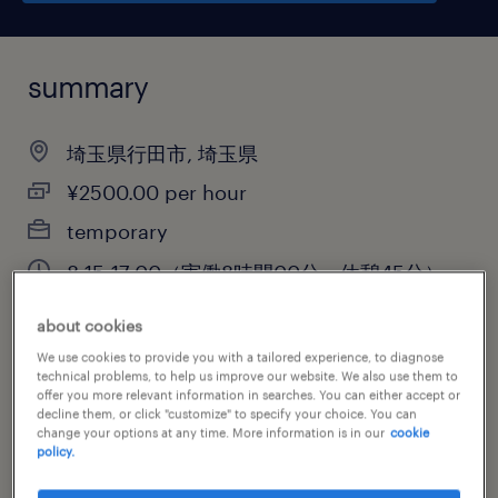
summary
埼玉県行田市, 埼玉県
¥2500.00 per hour
temporary
8:15-17:00（実働8時間00分・休憩45分）
about cookies
We use cookies to provide you with a tailored experience, to diagnose
job category
technical problems, to help us improve our website. We also use them to
offer you more relevant information in searches. You can either accept or
information technology
decline them, or click "customize" to specify your choice. You can
change your options at any time. More information is in our
cookie
policy.