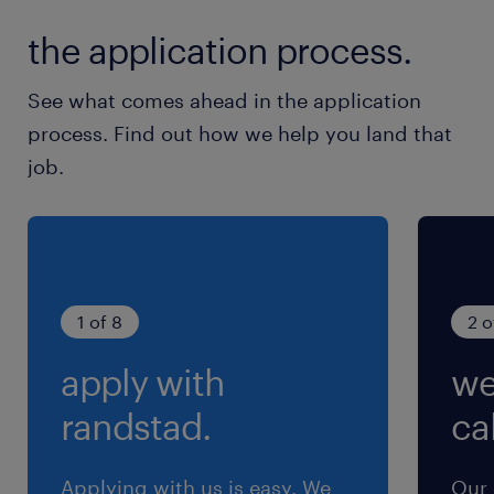
【土日休】祝日は出勤 ※GW・お盆・年末年始
the application process.
は長期休暇あり
See what comes ahead in the application
就業時間
process. Find out how we help you land that
8:15-17:00（実働8時間00分・休憩45分）
job.
残業
月20H程度
1 of 8
2 o
apply with
we
randstad.
cal
Applying with us is easy. We
Our 