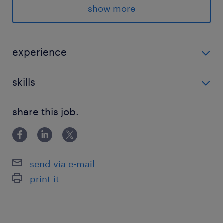
show more
社員食堂などの設備も充実した、
大手ならではの快適な環境です◎
experience
派遣先の特徴
＼以下のご経験・スキルをお持ちの方歓迎！／ ・
動車や二輪車向けの先進技術を提供する会社で
skills
3DCADの実務経験 ・一般的な機械工学知識 ・機械構
す。
造設計の業務経験 ブランクがある方、経験が少ない方
PC：基本操作
share this job.
もまずはご相談ください♪
（Word／Excel／PowerPointに抵抗のない方）
最寄駅
秩父鉄道／東行田駅（車10分）
東武伊勢崎線／南羽生駅（車15分）
send via e-mail
高崎線／行田駅（車18分）
print it
休日休暇
土日祝日