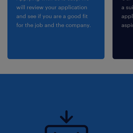
will review your application
a su
and see if you are a good fit
appl
for the job and the company.
aspi