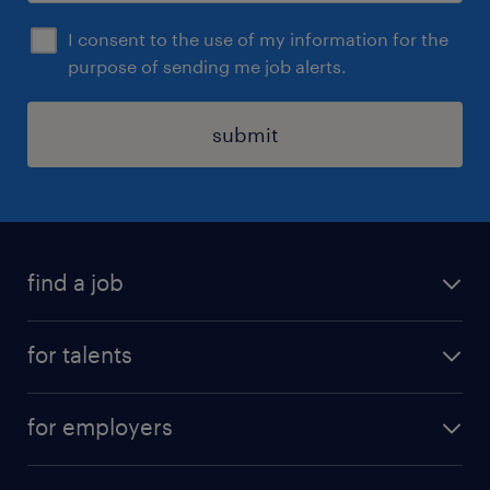
I consent to the use of my information for the
purpose of sending me job alerts.
submit
find a job
all jobs
for talents
career advice
operational career
careers at Randstad
for employers
professional career
staffing solutions
digital career