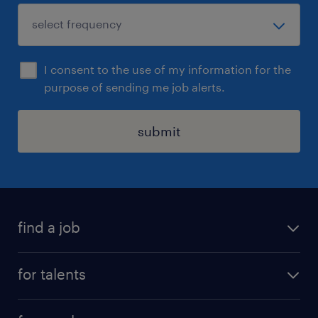
I consent to the use of my information for the
purpose of sending me job alerts.
submit
find a job
all jobs
for talents
career advice
operational career
careers at Randstad