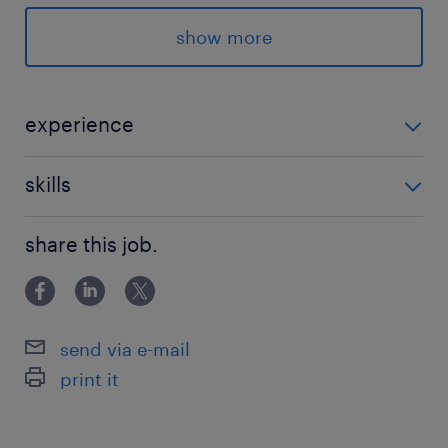
・スグにお仕事開始
・オフィスカジュアル勤務
show more
・シンプルネイルOK
・キレイなオフィス
experience
派遣先の特徴
事務経験があればOK ※PC基本操作できる方 ※電話対
外資系企業です◎
skills
応に抵抗のない方
サポートしっかりで安心！！
ワードレベル：初級
share this job.
エクセルレベル：初級
最寄駅
※書類のPDF化などできる方
鹿児島本線／小倉(福岡県)駅（徒歩10分）
モノレール／平和通駅（5分）
send via e-mail
print it
休日休暇
シフト制