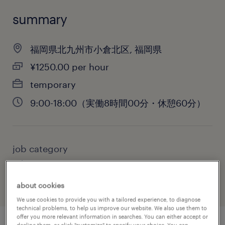
summary
福岡県北九州市小倉北区, 福岡県
¥1250.00 per hour
temporary
9:00-18:00（実働8時間00分・休憩60分）
job category
administrative & support services
about cookies
We use cookies to provide you with a tailored experience, to diagnose
technical problems, to help us improve our website. We also use them to
offer you more relevant information in searches. You can either accept or
decline them, or click "customize" to specify your choice. You can