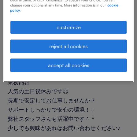
change your options at any time. More information is in our
cookie
job details
policy.
職種
customize
金融事務（生保・損保）
reject all cookies
勤務期間
長期（3ヶ月以上）
accept all cookies
業務内容
人気の土日祝休みです◎
長期で安定してお仕事しませんか？
サポートしっかりで安心の環境！！
弊社スタッフさんも活躍中です＾＾
少しでも興味があればお問い合わせください♪