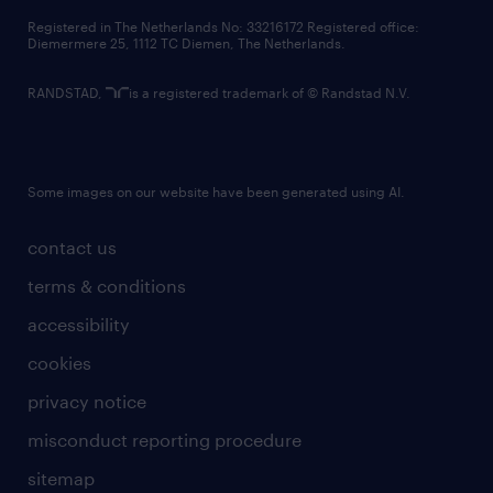
contact us
Registered in The Netherlands No: 33216172 Registered office:
Diemermere 25, 1112 TC Diemen, The Netherlands.
RANDSTAD,
is a registered trademark of © Randstad N.V.
Some images on our website have been generated using AI.
contact us
terms & conditions
accessibility
cookies
privacy notice
misconduct reporting procedure
sitemap