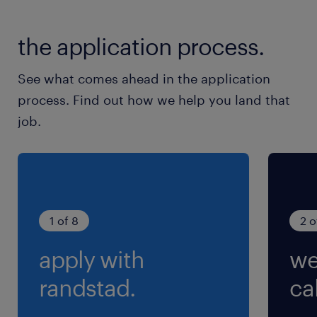
平日含む週休2日 ※土日祝日含む週5日勤務で
す
the application process.
就業時間
See what comes ahead in the application
9:00-18:00（実働8時間00分・休憩60分）
process. Find out how we help you land that
job.
残業
残業は基本ありません
交通費
※規定あり
1 of 8
2 o
apply with
we
randstad.
cal