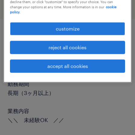
decline them, or click "customize" to specify your choice. You can
change your options at any time. More information is in our
cookie
policy.
customize
job details
reject all cookies
職種
一般事務・OA事務
accept all cookies
勤務期間
長期（3ヶ月以上）
業務内容
＼＼ 未経験OK ／／