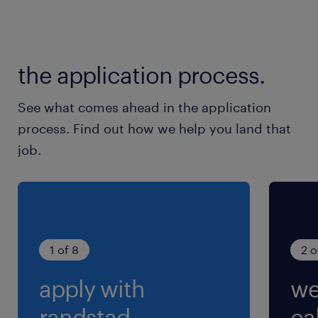
就業時間
（1）10:00-19:00（実働8時間00分・休憩60
the application process.
分）
（2）11:00-20:00（実働8時間00分・休憩60
See what comes ahead in the application
分）
process. Find out how we help you land that
※10：00～20：00のあいだで実働8時間／シフ
job.
ト制
1 of 8
2 o
apply with
we
randstad.
cal