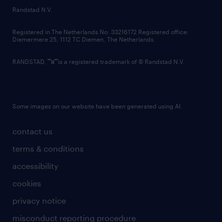
country websites
Randstad N.V.
contact us
Registered in The Netherlands No: 33216172 Registered office:
Diemermere 25, 1112 TC Diemen, The Netherlands.
RANDSTAD,
is a registered trademark of © Randstad N.V.
Some images on our website have been generated using AI.
contact us
terms & conditions
accessibility
cookies
privacy notice
misconduct reporting procedure