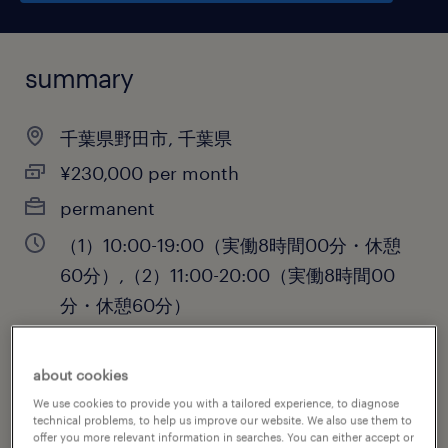
summary
千葉県野田市, 千葉県
¥230,000 per month
permanent
（1）10:00-19:00（実働8時間00分・休憩
60分）,（2）11:00-20:00（実働8時間00
分・休憩60分）
about cookies
job category
We use cookies to provide you with a tailored experience, to diagnose
technical problems, to help us improve our website. We also use them to
administrative & support services
offer you more relevant information in searches. You can either accept or