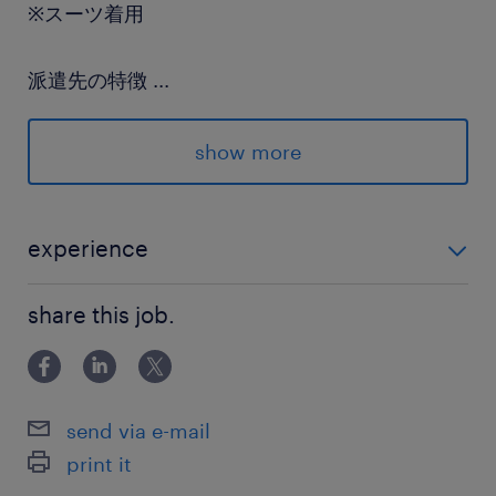
※スーツ着用
派遣先の特徴
...
中古車買取のパイオニア。中古車販売においても
リーディングカンパニーに成長。「ガリバー」ブ
show more
ランドを中心として、日本全国に約500店舗展
開。
experience
最寄駅
自動車運転免許（AT必須）※入社までに取得できれば
東武野田線／川間駅（車9分）
share this job.
問題ございません ＜未経験歓迎＞ 「業界未経験」から
東武伊勢崎線、東武野田線／春日部駅
活躍できます！！ ハローワークでお仕事お探し中の
方、第二新卒さんも歓迎♪
休日休暇
send via e-mail
シフト制
print it
シフト制による週休2日制