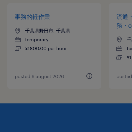
事務的軽作業
流通
務・o
千葉県野田市, 千葉県
temporary
千
¥1800.00 per hour
te
¥1
posted 6 august 2026
posted