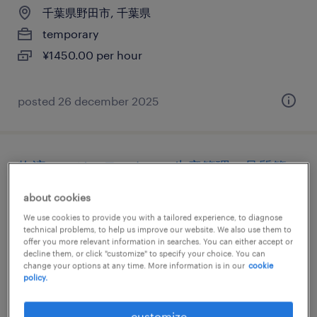
千葉県野田市, 千葉県
temporary
¥1450.00 per hour
posted 26 december 2025
物流・ロジスティクスの生産管理・品質管
理
about cookies
We use cookies to provide you with a tailored experience, to diagnose
千葉県野田市, 千葉県
technical problems, to help us improve our website. We also use them to
temp to perm
offer you more relevant information in searches. You can either accept or
decline them, or click "customize" to specify your choice. You can
¥1400.00 per hour
change your options at any time. More information is in our
cookie
policy.
posted 10 january 2025
customize