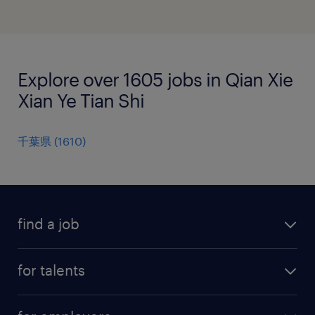
Explore over 1605 jobs in Qian Xie
Xian Ye Tian Shi
千葉県
(
1610
)
find a job
all jobs
for talents
career advice
operational career
careers at Randstad