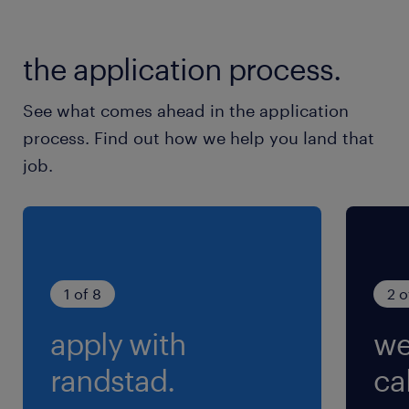
就業時間
the application process.
8:30-17:30（実働8時間00分・休憩60分）
※10:00、15:00から小休憩あり
See what comes ahead in the application
process. Find out how we help you land that
job.
1 of 8
2 o
apply with
we
randstad.
cal