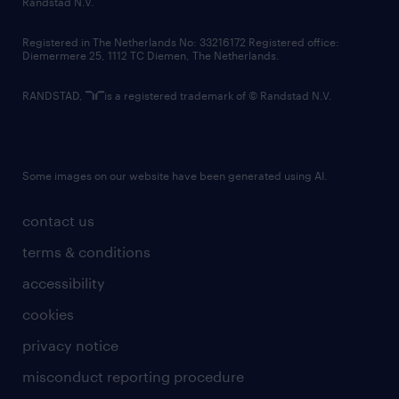
Randstad N.V.
contact us
Registered in The Netherlands No: 33216172 Registered office:
Diemermere 25, 1112 TC Diemen, The Netherlands.
RANDSTAD,
is a registered trademark of © Randstad N.V.
Some images on our website have been generated using AI.
contact us
terms & conditions
accessibility
cookies
privacy notice
misconduct reporting procedure