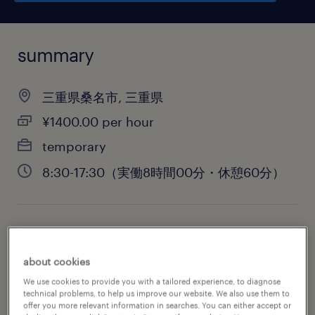
summary
三重県桑名市, 三重県
¥1400.00 per hour
temporary
8:30-17:30（実働8時間00分・休憩60分）
job category
warehousing & distribution
about cookies
We use cookies to provide you with a tailored experience, to diagnose
technical problems, to help us improve our website. We also use them to
offer you more relevant information in searches. You can either accept or