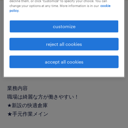
decline them, or click "customize" to specify your choice. You can
change your options at any time. More information is in our
cookie
policy.
job details
customize
職種
reject all cookies
フォークリフト、倉庫管理、入出荷
accept all cookies
勤務期間
長期（3ヶ月以上）
業務内容
職場は綺麗な方が働きやすい！
★新設の快適倉庫
★手元作業メイン