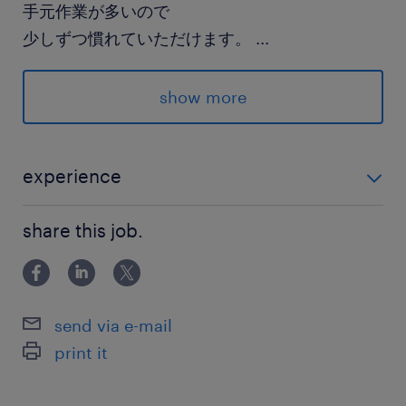
手元作業が多いので
少しずつ慣れていただけます。
...
派遣先の特徴
show more
40 年以上の輸送実績を持つ物流会社です。
「安心・安全」に各自動車メーカー、部品メーカ
ー毎に合わせた納入方法で
experience
ニーズに対応したサービスを提供されています。
・フォークリフト免許をお持ちの方。 →基本カウンタ
share this job.
ータイプですが、リーチタイプ乗る機会もあり
最寄駅
近鉄名古屋線／近鉄弥富駅（車15分）
send via e-mail
休日休暇
print it
週休2日
土・日曜日。祝出勤。各種大型連休あり