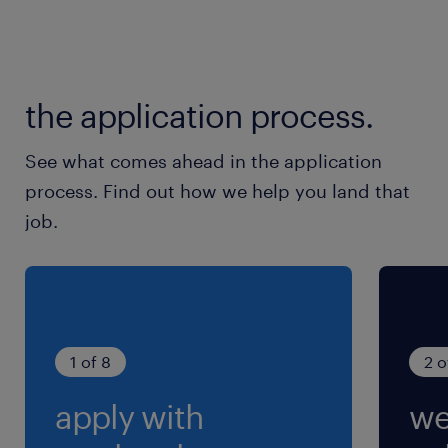
平日含む週休2日 ※土日祝日含む週5日勤務で
す
the application process.
就業時間
6:30-15:30（実働8時間00分・休憩60分）
See what comes ahead in the application
process. Find out how we help you land that
交通費
job.
※交通費の支給あり
1 of 8
2 o
apply with
we