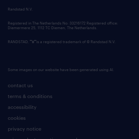
country websites
Randstad N.V.
contact us
Registered in The Netherlands No: 33216172 Registered office:
Diemermere 25, 1112 TC Diemen, The Netherlands.
RANDSTAD,
is a registered trademark of © Randstad N.V.
Some images on our website have been generated using AI.
contact us
terms & conditions
accessibility
cookies
privacy notice