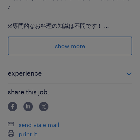
♪
※専門的なお料理の知識は不問です！
...
ご家庭でのキッチン作業の延長で、
無理なく始められますよ◎
show more
派遣先の特徴
札幌市内を中心に食品スーパーマーケットを展開
experience
している企業です。
未経験OK！ 調理経験が無くてもできるお仕事です。
share this job.
初めての方にもしっかり丁寧に教えます♪
最寄駅
地下鉄東豊線／元町(北海道)駅（徒歩12分）
send via e-mail
休日休暇
print it
シフト制