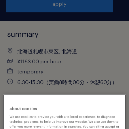
apply
summary
北海道札幌市東区, 北海道
¥1163.00 per hour
temporary
6:30-15:30（実働8時間00分・休憩60分）
job category
about cookies
engineering
We use cookies to provide you with a tailored experience, to diagnose
technical problems, to help us improve our website. We also use them to
offer you more relevant information in searches. You can either accept or