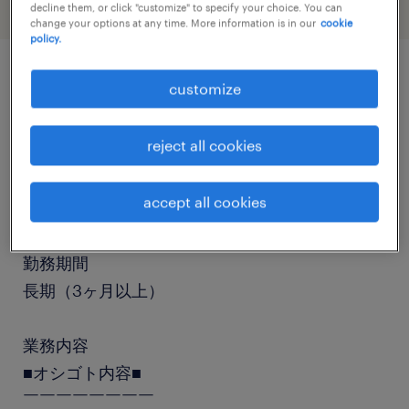
decline them, or click "customize" to specify your choice. You can
change your options at any time. More information is in our
cookie
policy.
customize
job details
reject all cookies
職種
食品加工・検査・袋詰め、仕分け・ピッキング・
accept all cookies
梱包
勤務期間
長期（3ヶ月以上）
業務内容
■オシゴト内容■
￣￣￣￣￣￣￣￣