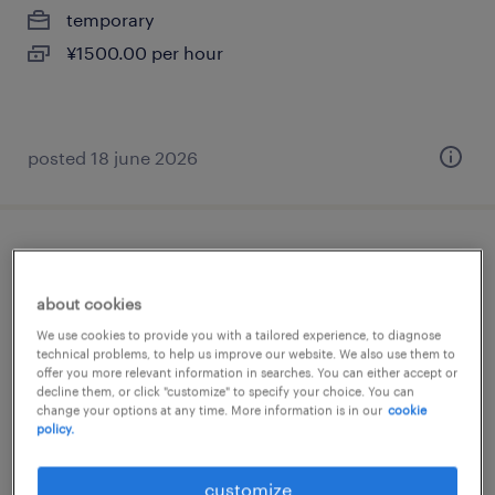
temporary
¥1500.00 per hour
posted 18 june 2026
食料品の食品加工・検査・袋詰め
about cookies
北海道札幌市東区, 北海道
We use cookies to provide you with a tailored experience, to diagnose
permanent
technical problems, to help us improve our website. We also use them to
offer you more relevant information in searches. You can either accept or
¥230,000 per month
decline them, or click "customize" to specify your choice. You can
change your options at any time. More information is in our
cookie
policy.
posted 30 april 2026
customize