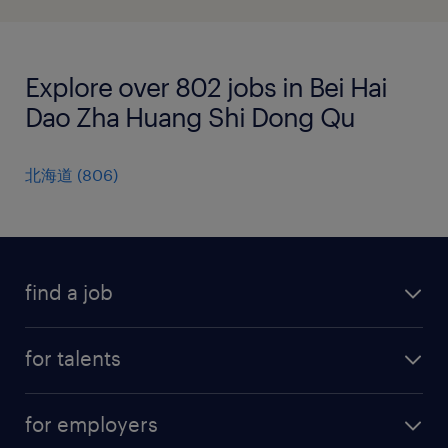
Explore over 802 jobs in Bei Hai
Dao Zha Huang Shi Dong Qu
北海道
(
806
)
find a job
all jobs
for talents
career advice
operational career
careers at Randstad
for employers
professional career