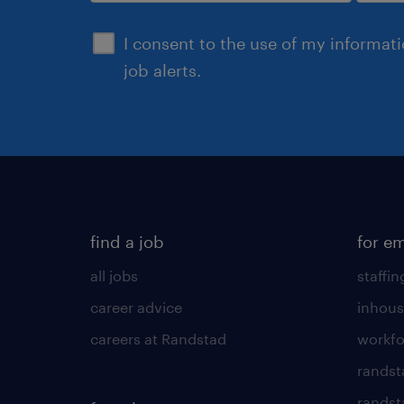
submit
I consent to the use of my informat
job alerts.
find a job
for e
all jobs
staffin
career advice
inhous
careers at Randstad
workfo
randst
randst