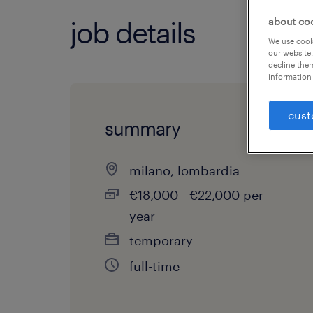
about co
job details
We use cooki
our website.
decline them
information 
cust
summary
milano, lombardia
€18,000 - €22,000 per
year
temporary
full-time