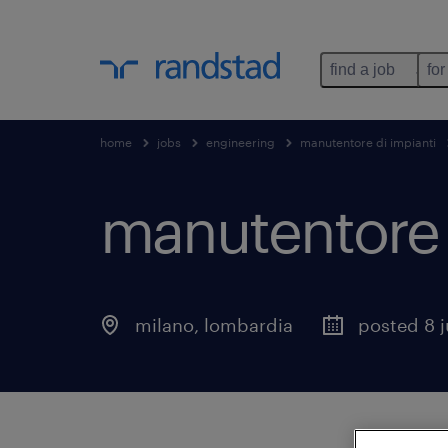
find a job
for
home
jobs
engineering
manutentore di impianti
manutentore 
milano
,
lombardia
posted 8 