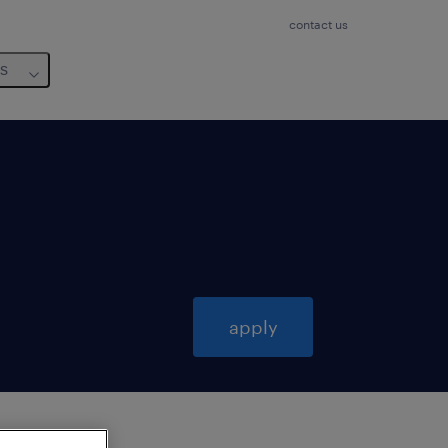
contact us
us
apply