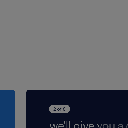
dell'impianto
esso dell'attestato
anale preferenziale
o e gestione in
a disponibilità a
mi di Bassa
a formazione
MT).
B (indispensabile
idio);
posizione al lavoro
e e rigoroso
sul lavoro.
2 of 8
sessi (L.903/77).
 sulla privacy
we'll give you a c
vacy/) ai sensi