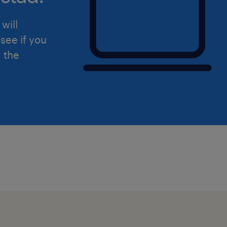
dell'art. 13 del Regolamento (UE) 201
will
protezione dei dati (GDPR).
see if you
d the