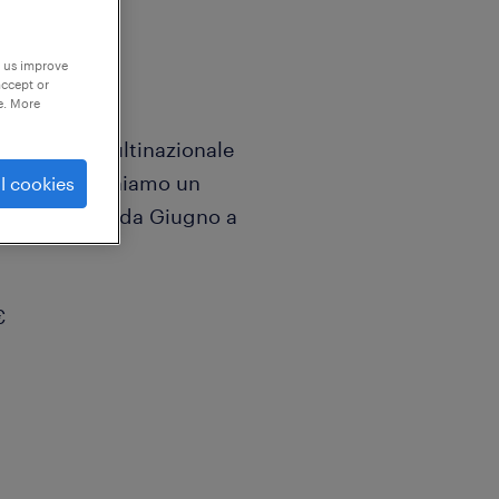
p us improve
accept or
e. More
mportante multinazionale
istico ricerchiamo un
l cookies
eriodo estivo da Giugno a
€