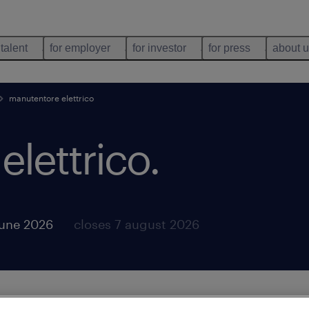
 talent
for employer
for investor
for press
about 
manutentore elettrico
elettrico
.
june 2026
closes 7 august 2026