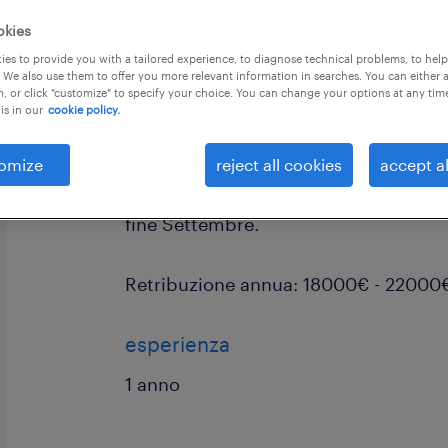
okies
es to provide you with a tailored experience, to diagnose technical problems, to hel
 We also use them to offer you more relevant information in searches. You can either 
, or click "customize" to specify your choice. You can change your options at any tim
is in our
cookie policy.
Randstad Construction ricerca per i
operante nel settore edile ed impiant
omize
reject all cookies
accept al
Manutentore Elettrico Junior per il p
fine Settembre.
Retribuzione annua: 18000€ - 22000
esperienza
1 anno