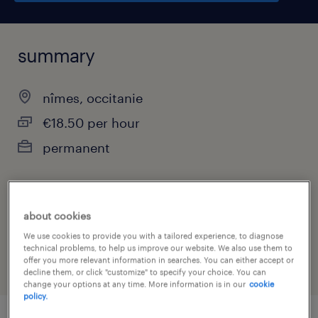
summary
nîmes, occitanie
€18.50 per hour
permanent
job category
about cookies
health & social care, practitioner & technician
We use cookies to provide you with a tailored experience, to diagnose
technical problems, to help us improve our website. We also use them to
offer you more relevant information in searches. You can either accept or
decline them, or click "customize" to specify your choice. You can
change your options at any time. More information is in our
cookie
policy.