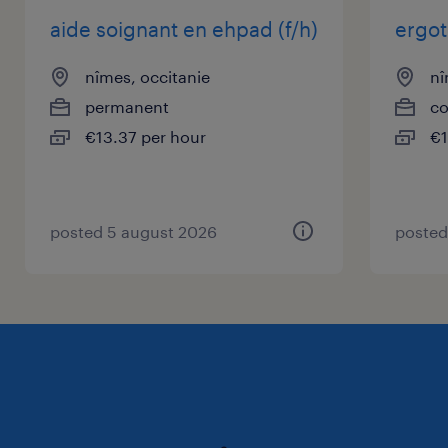
aide soignant en ehpad (f/h)
ergot
nîmes, occitanie
nî
permanent
co
€13.37 per hour
€1
posted 5 august 2026
posted