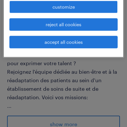
customize
job details
reject all cookies
descriptif du poste
accept all cookies
Passionné(e) par la kinésithérapie, prêt(e) à
rejoindre un établissement de réadaptation
pour exprimer votre talent ?
Rejoignez l'équipe dédiée au bien-être et à la
réadaptation des patients au sein d'un
établissement de soins de suite et de
réadaptation. Voici vos missions:
...
- Travailler du lundi au vendredi, horaire
8h30-12h00 / 13h00-16h30 (à confirmer).
show more