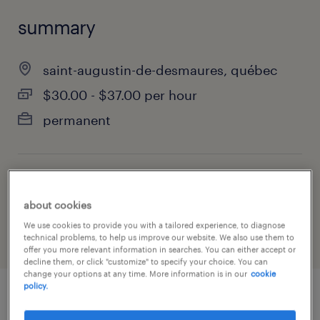
summary
saint-augustin-de-desmaures, québec
$30.00 - $37.00 per hour
permanent
job category
about cookies
construction, trades & mining
We use cookies to provide you with a tailored experience, to diagnose
technical problems, to help us improve our website. We also use them to
offer you more relevant information in searches. You can either accept or
decline them, or click "customize" to specify your choice. You can
change your options at any time. More information is in our
cookie
policy.
job details