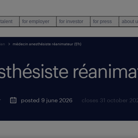
 talent
for employer
for investor
for press
about 
ian
médecin anesthésiste réanimateur (f/h)
hésiste réanimat
r
posted 9 june 2026
closes 31 october 20