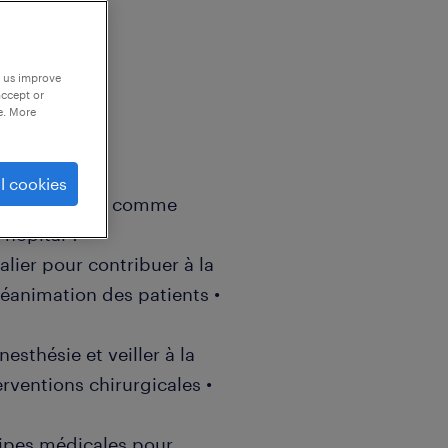
p us improve
accept or
e. More
l cookies
nt nos équipes comme
hôpital ?
lier pour contribuer à la
réanimation des patients •
esthésie et veiller à la
erventions chirurgicales •
uipes médicales pour