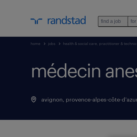
find a job
for
home
jobs
health & social care, practitioner & technic
médecin anest
avignon
,
provence-alpes-côte-d'azu