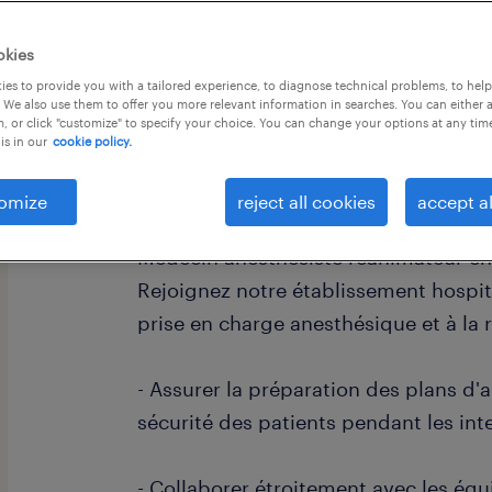
okies
es to provide you with a tailored experience, to diagnose technical problems, to hel
 We also use them to offer you more relevant information in searches. You can either 
, or click "customize" to specify your choice. You can change your options at any tim
is in our
cookie policy.
descriptif du poste
omize
reject all cookies
accept al
Quel défi relèverez-vous en intégra
Médecin anesthésiste réanimateur en 
Rejoignez notre établissement hospita
prise en charge anesthésique et à la 
- Assurer la préparation des plans d'an
sécurité des patients pendant les int
- Collaborer étroitement avec les éq