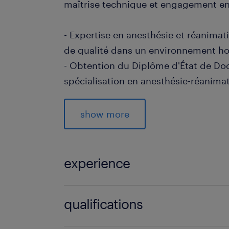
maîtrise technique et engagement env
- Expertise en anesthésie et réanimat
de qualité dans un environnement ho
- Obtention du Diplôme d'État de Do
spécialisation en anesthésie-réanima
- Excellentes capacités de communica
les équipes médicales pluridisciplina
show more
- Aptitude à gérer efficacement les s
maintenant un calme professionnel
experience
Processus de recrutement
Vous êtes passionné par ce domaine ?
0 mois
qualifications
maintenant et laissez-nous vous mo
pouvons vous aider à atteindre votre 