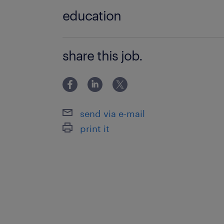
processus de recrutement transparent
Médecin anesthésiste réanimateur
education
à propos de notre client
>BAC+5
share this job.
Notre client est un établissement mé
offrant une gamme complète de servi
aux patients.
send via e-mail
print it