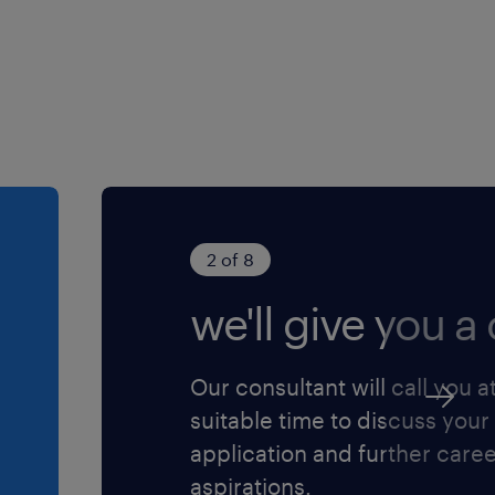
2 of 8
we'll give you a c
Our consultant will call you a
suitable time to discuss your
application and further care
aspirations.