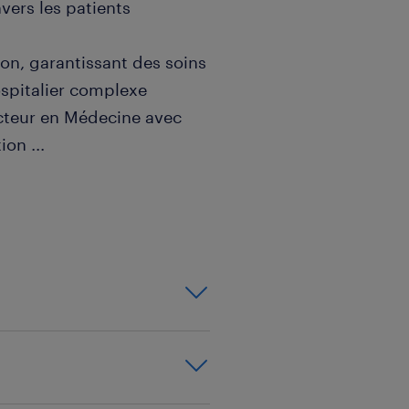
ers les patients
ion, garantissant des soins
spitalier complexe
cteur en Médecine avec
tion
...
tion et collaboration avec
ires
ituations d'urgence tout en
 Nous aussi ! Postulez dès
ntrer comment nous
plein potentiel grâce à un