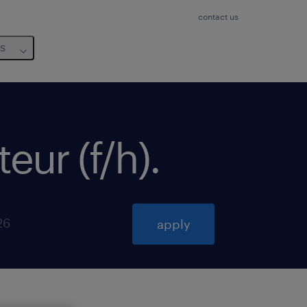
contact us
us
eur (f/h)
.
26
apply