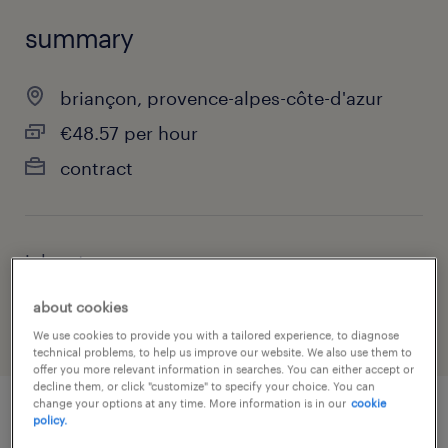
summary
briançon, provence-alpes-côte-d'azur
€48.57 per hour
contract
job category
health & social care, practitioner & technician
about cookies
We use cookies to provide you with a tailored experience, to diagnose
technical problems, to help us improve our website. We also use them to
offer you more relevant information in searches. You can either accept or
decline them, or click "customize" to specify your choice. You can
change your options at any time. More information is in our
cookie
policy.
job details