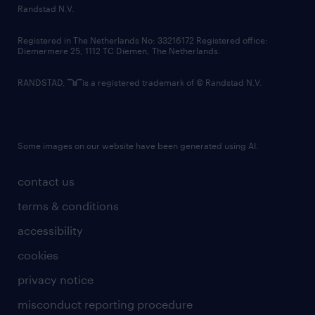
country websites
Randstad N.V.
contact us
Registered in The Netherlands No: 33216172 Registered office:
Diemermere 25, 1112 TC Diemen, The Netherlands.
RANDSTAD,
is a registered trademark of © Randstad N.V.
Some images on our website have been generated using AI.
contact us
terms & conditions
accessibility
cookies
privacy notice
misconduct reporting procedure