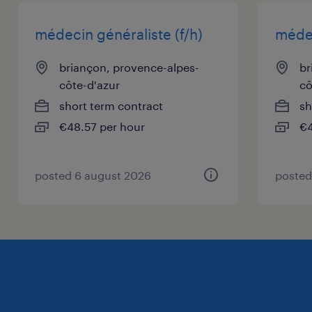
jours.
médecin généraliste (f/h)
médec
briançon, provence-alpes-
br
côte-d'azur
cô
short term contract
sh
€48.57 per hour
€4
posted 6 august 2026
posted