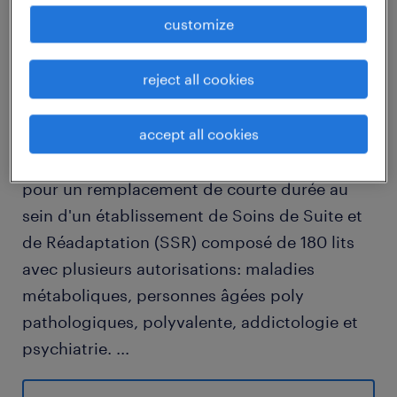
customize
descriptif du poste
reject all cookies
RECHERCHE MÉDECIN GÉNÉRALISTE /
accept all cookies
GÉRIATRE / INTERNISTE (H/F)
Nous recherchons un(e) Médecin en intérim
pour un remplacement de courte durée au
sein d'un établissement de Soins de Suite et
de Réadaptation (SSR) composé de 180 lits
avec plusieurs autorisations: maladies
métaboliques, personnes âgées poly
pathologiques, polyvalente, addictologie et
psychiatrie.
...
Période : Du 13 au 31 juillet 2026