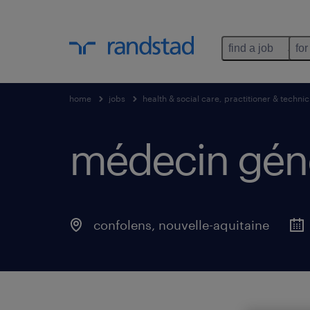
find a job
for
home
jobs
health & social care, practitioner & technic
médecin génér
confolens
,
nouvelle-aquitaine