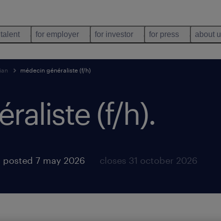
 talent
for employer
for investor
for press
about 
ian
médecin généraliste (f/h)
aliste (f/h)
.
posted 7 may 2026
closes 31 october 2026