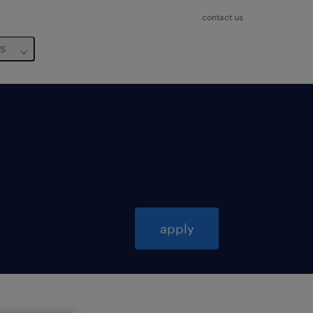
contact us
us
apply