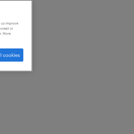
p us improve
accept or
e. More
l cookies
vantes :