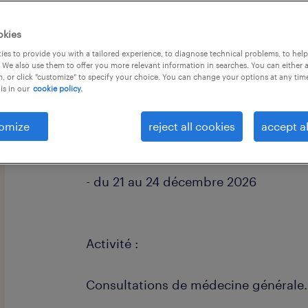
okies
es to provide you with a tailored experience, to diagnose technical problems, to hel
 We also use them to offer you more relevant information in searches. You can either 
, or click "customize" to specify your choice. You can change your options at any tim
is in our
cookie policy.
descriptif du poste
omize
reject all cookies
accept al
La mission se déroulera aux dates sui
- du 21 au 24 décembre 2026
Activité :
Consultations de médecine générale.