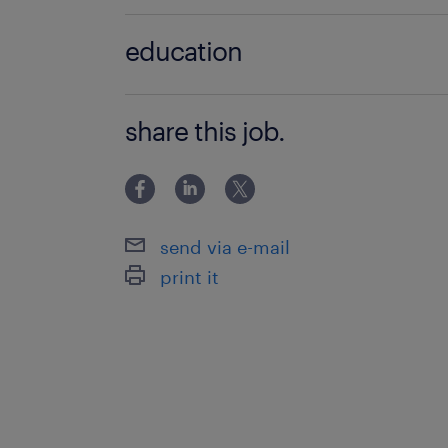
Médecin généraliste (F/H)
education
>BAC+5
share this job.
send via e-mail
print it