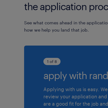
the application proc
See what comes ahead in the applicatio
how we help you land that job.
1 of 8
apply with rand
Applying with us is easy. We 
review your application and 
are a good fit for the job an