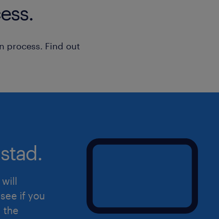
ess.
n process. Find out
stad.
will
see if you
d the