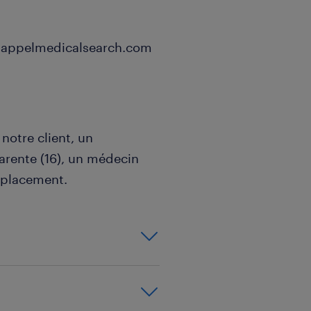
e@appelmedicalsearch.com
otre client, un
arente (16), un médecin
mplacement.