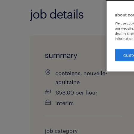
job details
about co
We use cooki
our website.
decline them
information 
summary
cust
confolens, nouvelle-
aquitaine
€58.00 per hour
interim
job category