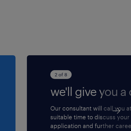
2 of 8
we'll give you a c
Our consultant will call you a
suitable time to discuss your
application and further care