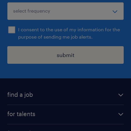
I consent to the use of my information for the
purpose of sending me job alerts.
submit
find a job
all jobs
for talents
career advice
operational career
careers at Randstad