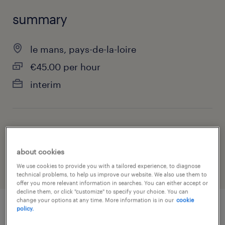
summary
le mans, pays-de-la-loire
€45.00 per hour
interim
job category
health & social care, practitioner & technician
about cookies
We use cookies to provide you with a tailored experience, to diagnose
technical problems, to help us improve our website. We also use them to
offer you more relevant information in searches. You can either accept or
decline them, or click "customize" to specify your choice. You can
change your options at any time. More information is in our
cookie
policy.
job details