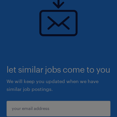
valorisation des efforts individuels et
l'attention portée sur le bien-être des
salarié(e)s sont au cœur des valeurs, offrant
un environnement professionnel
épanouissant et motivant pour chaque
collaborateur(trice).
let similar jobs come to you
We will keep you updated when we have
similar job postings.