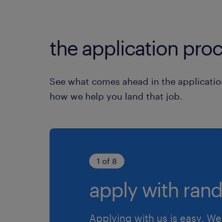
the application proc
See what comes ahead in the applicatio
how we help you land that job.
1 of 8
apply with rand
Applying with us is easy. We 