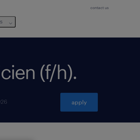
contact us
us
ien (f/h)
.
026
apply