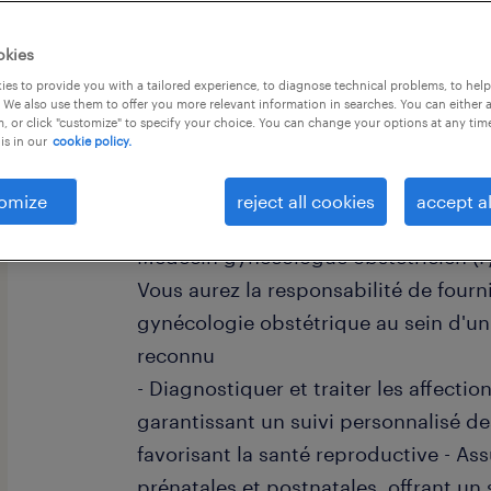
okies
es to provide you with a tailored experience, to diagnose technical problems, to hel
 We also use them to offer you more relevant information in searches. You can either 
, or click "customize" to specify your choice. You can change your options at any tim
is in our
cookie policy.
descriptif du poste
omize
reject all cookies
accept al
Prêt(e) à transformer l'expérience de
Médecin gynécologue obstétricien (F/H
Vous aurez la responsabilité de fourni
gynécologie obstétrique au sein d'un
reconnu
- Diagnostiquer et traiter les affecti
garantissant un suivi personnalisé des
favorisant la santé reproductive - As
prénatales et postnatales, offrant un 