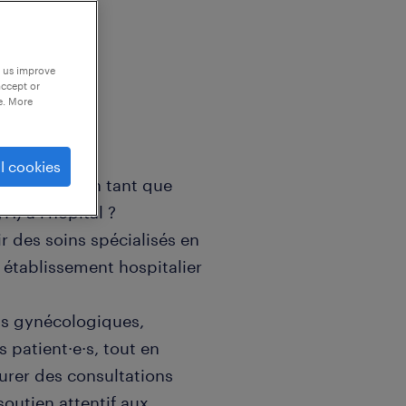
p us improve
accept or
e. More
l cookies
s patientes en tant que
) à l'hôpital ?
r des soins spécialisés en
 établissement hospitalier
ons gynécologiques,
 patient·e·s, tout en
surer des consultations
soutien attentif aux