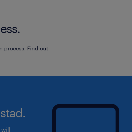
ess.
n process. Find out
stad.
will