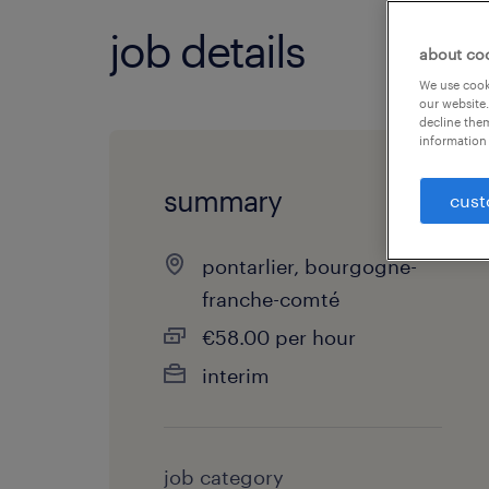
job details
about co
We use cooki
our website.
decline them
information 
summary
cust
pontarlier, bourgogne-
franche-comté
€58.00 per hour
interim
job category