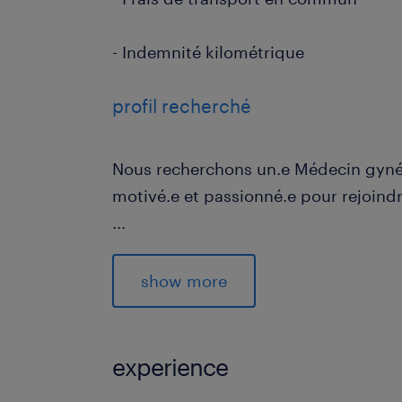
- Indemnité kilométrique
profil recherché
Nous recherchons un.e Médecin gyné
motivé.e et passionné.e pour rejoind
...
- Diplôme d'État de docteur en médec
gynécologie obstétrique requis
show more
- Forte capacité à travailler en équipe
aisance
- Excellentes compétences en commu
experience
envers les patients