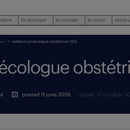
 talent
for employer
for investor
for press
about 
ian
médecin gynécologue obstétricien (f/h)
cologue obstétric
té
posted 9 june 2026
closes 31 october 2