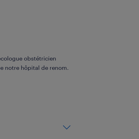
cologue obstétricien
re notre hôpital de renom.
ine avec spécialisation en
 pluridisciplinaire avec
nication et en empathie