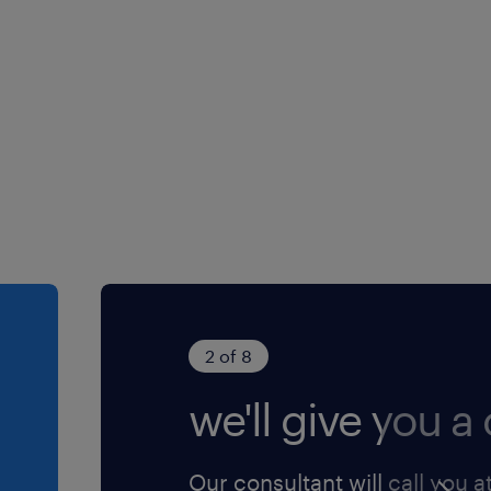
2 of 8
we'll give you a c
Our consultant will call you a