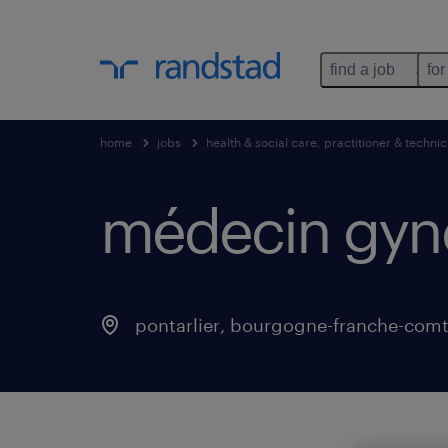
find a job
for
home
jobs
health & social care, practitioner & technic
médecin gyné
pontarlier
,
bourgogne-franche-com