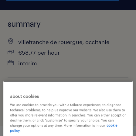
summary
villefranche de rouergue, occitanie
€58.77 per hour
interim
job category
about cookies
health & social care, practitioner & technician
We use cookies to provide you with a tailored experience, to diagnose
technical problems, to help us improve our website. We also use them to
offer you more relevant information in searches. You can either accept or
decline them, or click "customize" to specify your choice. You can
change your options at any time. More information is in our
cookie
policy.