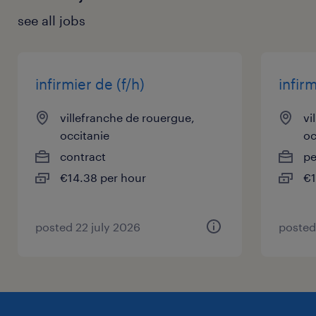
Pourquoi rejoindre cet établissement ?
see all jobs
Optez pour une carrière au sein d'un
établissement à taille humaine, valorisant de
fortes valeurs humaines et axé sur
infirmier de (f/h)
infirm
l'innovation, dans lequel vous pourrez vous
épanouir et contribuer positivement à la
villefranche de rouergue,
vi
santé de tou(te)s.
occitanie
oc
contract
p
€14.38 per hour
€1
posted 22 july 2026
posted