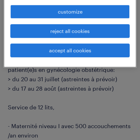
job details
customize
descriptif du poste
reject all cookies
accept all cookies
En rejoignant le CH de La Chartreuse, vous
garantissez des soins de qualité aux
patient(e)s en gynécologie obstétrique:
> du 20 au 31 juillet (astreintes à prévoir)
> du 17 au 28 août (astreintes à prévoir)
Service de 12 lits,
- Maternité niveau I avec 500 accouchements
/an environ