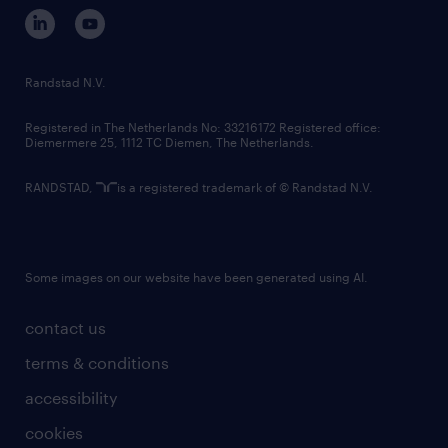
corporate governance
randstad innovation fund
country websites
Randstad N.V.
contact us
Registered in The Netherlands No: 33216172 Registered office:
Diemermere 25, 1112 TC Diemen, The Netherlands.
RANDSTAD,
is a registered trademark of © Randstad N.V.
Some images on our website have been generated using AI.
contact us
terms & conditions
accessibility
cookies